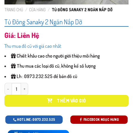
TRANG CHỦ
/
CỬA HÀNG
/
TỦ ĐÔNG SANAKY 2 NGĂN NẮP DỠ
Tủ Đông Sanaky 2 Ngăn Nắp Dỡ
Giá: Liên Hệ
Thu mua đồ cũ với giá cao nhất:
Chiết khấu cao cho người giới thiệu mối hàng
Thu mua các loại đồ cũ, không kể số lượng
Lh : 0973.232.525 để bán đồ cũ
Tủ Đông Sanaky 2 Ngăn Nắp Dỡ số lượng
THÊM VÀO GIỎ
HOTLINE: 0973.232.525
FACEBOOK NGỌC HƯNG