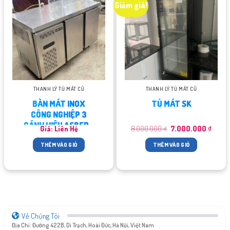
Giảm giá!
THANH LÝ TỦ MÁT CŨ
THANH LÝ TỦ MÁT CŨ
BÀN MÁT INOX
TỦ MÁT SK
CÔNG NGHIỆP 3
CÁNH HIỆU ASBER…
Giá
Giá
Giá: Liên Hệ
8.000.000
₫
7.000.000
₫
gốc
hiện
là:
tại
THÊM VÀO GIỎ
THÊM VÀO GIỎ
8.000.000 ₫.
là:
7.000
Về Chúng Tôi
Địa Chỉ: Đường 422B, Di Trạch, Hoài Đức, Hà Nội, Việt Nam