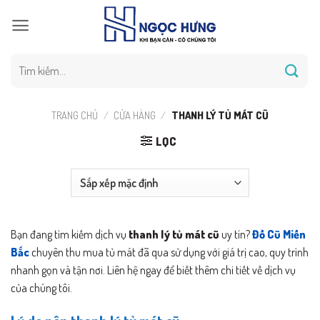
Bỏ
qua
nội
dung
Tìm
kiếm:
TRANG CHỦ
/
CỬA HÀNG
/
THANH LÝ TỦ MÁT CŨ
LỌC
Bạn đang tìm kiếm dịch vụ
thanh lý tủ mát cũ
uy tín?
Đồ Cũ Miền
Bắc
chuyên thu mua tủ mát đã qua sử dụng với giá trị cao, quy trình
nhanh gọn và tận nơi. Liên hệ ngay để biết thêm chi tiết về dịch vụ
của chúng tôi.