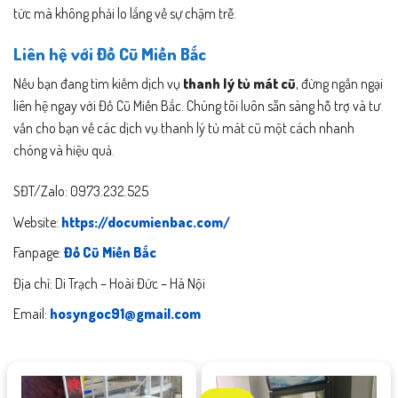
tức mà không phải lo lắng về sự chậm trễ.
Liên hệ với Đồ Cũ Miền Bắc
Nếu bạn đang tìm kiếm dịch vụ
thanh lý tủ mát cũ
, đừng ngần ngại
liên hệ ngay với Đồ Cũ Miền Bắc. Chúng tôi luôn sẵn sàng hỗ trợ và tư
vấn cho bạn về các dịch vụ thanh lý tủ mát cũ một cách nhanh
chóng và hiệu quả.
SĐT/Zalo: 0973.232.525
Website:
https://documienbac.com/
Fanpage:
Đồ Cũ Miền Bắc
Địa chỉ: Di Trạch – Hoài Đức – Hà Nội
Email:
hosyngoc91@gmail.com