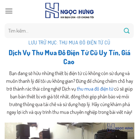
Bỏ
qua
nội
dung
Tìm
kiếm:
LƯU TRỮ MỤC:
THU MUA ĐỒ ĐIỆN TỬ CŨ
Dịch Vụ Thu Mua Đồ Điện Tử Cũ Uy Tín, Giá
Cao
Bạn đang sở hữu những thiết bị điện tử cũ không còn sử dụng và
muốn thanh lý để tối ưu không gian? Đừng để chúng chiếm chỗ hay
trở thành rác thải công nghệ! Dịch vụ
thu mua đồ điện tử
cũ sẽ giúp
bạn bán thiết bị với giá tốt nhất, đồng thời góp phần bảo vệ môi
trường thông qua tái chế và sử dụng hợp lý. Hãy cùng khám phá
ngay lợi ích và quy trình thu mua chuyên nghiệp trong bài viết này!