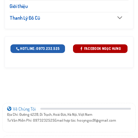
Giới thiệu
Thanh Lý Đồ Cũ
HOTLINE: 0973.232.525
FACEBOOK NGỌC HƯNG
Về Chúng Tôi
Địa Chỉ: Đường 422B, Di Trạch, Hoài Đức, Hà Nội, Việt Nam
Tư Vấn Miễn Phí: 0973232525
Email hợp tác:
hosyngoc91@gmail.com