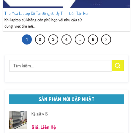
Thu Mua Laptop Cũ Tại Đống Đa Uy Tín – Đến Tận Nơi
Khi laptop cũ không còn phù hợp với nhu cầu sử
dụng, việc tìm nơi...
1
2
3
4
…
6
Tìm
kiếm:
SẢN PHẨM MỚI CẬP NHẬT
Kệ sắt v lỗ
Giá: Liên Hệ