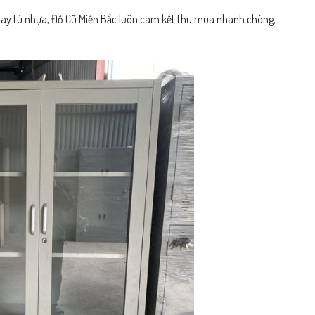
ắt hay tủ nhựa, Đồ Cũ Miền Bắc luôn cam kết thu mua nhanh chóng,