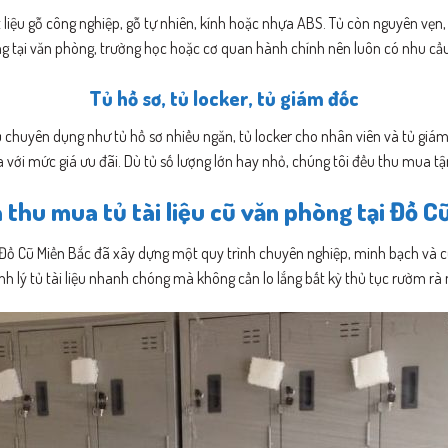
liệu gỗ công nghiệp, gỗ tự nhiên, kính hoặc nhựa ABS. Tủ còn nguyên vẹn, í
 tại văn phòng, trường học hoặc cơ quan hành chính nên luôn có nhu cầu t
Tủ hồ sơ, tủ locker, tủ giám đốc
 chuyên dụng như tủ hồ sơ nhiều ngăn, tủ locker cho nhân viên và tủ giám đ
với mức giá ưu đãi. Dù tủ số lượng lớn hay nhỏ, chúng tôi đều thu mua tậ
 thu mua tủ tài liệu cũ văn phòng tại Đồ C
Đồ Cũ Miền Bắc đã xây dựng một quy trình chuyên nghiệp, minh bạch và cực
nh lý tủ tài liệu nhanh chóng mà không cần lo lắng bất kỳ thủ tục rườm rà 