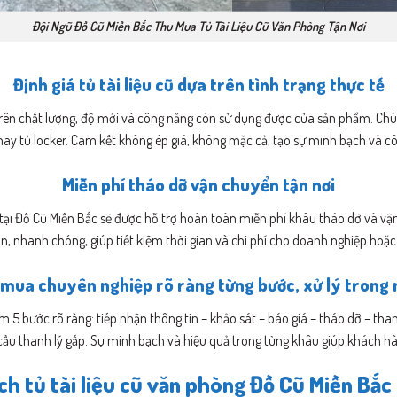
Đội Ngũ Đồ Cũ Miền Bắc Thu Mua Tủ Tài Liệu Cũ Văn Phòng Tận Nơi
Định giá tủ tài liệu cũ dựa trên tình trạng thực tế
rên chất lượng, độ mới và công năng còn sử dụng được của sản phẩm. Chúng 
ỗ hay tủ locker. Cam kết không ép giá, không mặc cả, tạo sự minh bạch và c
Miễn phí tháo dỡ vận chuyển tận nơi
 tại Đồ Cũ Miền Bắc sẽ được hỗ trợ hoàn toàn miễn phí khâu tháo dỡ và v
n, nhanh chóng, giúp tiết kiệm thời gian và chi phí cho doanh nghiệp hoặc
mua chuyên nghiệp rõ ràng từng bước, xử lý trong
 5 bước rõ ràng: tiếp nhận thông tin – khảo sát – báo giá – tháo dỡ – than
cầu thanh lý gấp. Sự minh bạch và hiệu quả trong từng khâu giúp khách 
h tủ tài liệu cũ văn phòng Đồ Cũ Miền Bắ