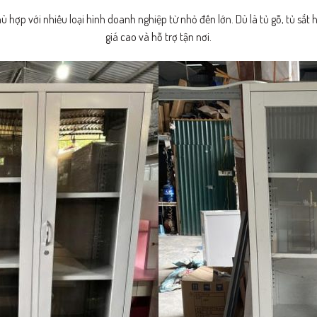
phù hợp với nhiều loại hình doanh nghiệp từ nhỏ đến lớn. Dù là tủ gỗ, tủ s
giá cao và hỗ trợ tận nơi.