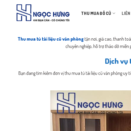
Bỏ
qua
THU MUA ĐỒ CŨ
LIÊN
nội
dung
Thu mua tủ tài liệu cũ văn phòng
tận nơi, giá cao, thanh toá
chuyên nghiệp, hỗ trợ tháo dỡ miễn ph
Dịch vụ 
Bạn đang tìm kiếm đơn vị thu mua tủ tài liệu cũ văn phòng uy t