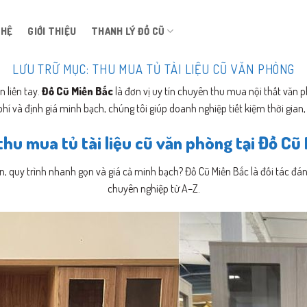
 HỆ
GIỚI THIỆU
THANH LÝ ĐỒ CŨ
LƯU TRỮ MỤC:
THU MUA TỦ TÀI LIỆU CŨ VĂN PHÒNG
n liền tay.
Đồ Cũ Miền Bắc
là đơn vị uy tín chuyên thu mua nội thất văn p
í và định giá minh bạch, chúng tôi giúp doanh nghiệp tiết kiệm thời gian, tố
thu mua tủ tài liệu cũ văn phòng tại Đồ Cũ
ín, quy trình nhanh gọn và giá cả minh bạch? Đồ Cũ Miền Bắc là đối tác đ
chuyên nghiệp từ A–Z.