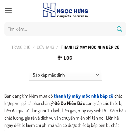
Bỏ
qua
nội
dung
Tìm
kiếm:
TRANG CHỦ
/
CỬA HÀNG
/
THANH LÝ MÁY MÓC NHÀ BẾP CŨ
LỌC
Bạn đang tìm kiếm mua đồ
thanh lý máy móc nhà bếp cũ
chất
lượng với giá cả phải chăng?
Đồ Cũ Miền Bắc
cung cấp các thiết bị
bếp đã qua sử dụng như tủ lạnh, bếp gas, máy xay sinh tố… Đảm bảo
chất lượng, giá rẻ và dịch vụ vận chuyển miễn phí tận nơi. Liên hệ
ngay để tiết kiệm chi phí mà vẫn có được thiết bị bếp bền bỉ, chất