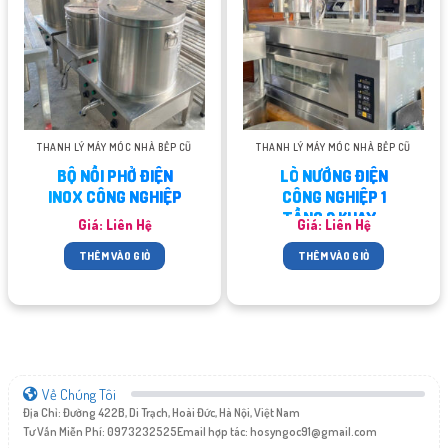
THANH LÝ MÁY MÓC NHÀ BẾP CŨ
THANH LÝ MÁY MÓC NHÀ BẾP CŨ
BỘ NỒI PHỞ ĐIỆN
LÒ NƯỚNG ĐIỆN
INOX CÔNG NGHIỆP
CÔNG NGHIỆP 1
TẦNG 2 KHAY…
Giá: Liên Hệ
Giá: Liên Hệ
THÊM VÀO GIỎ
THÊM VÀO GIỎ
Về Chúng Tôi
Địa Chỉ: Đường 422B, Di Trạch, Hoài Đức, Hà Nội, Việt Nam
Tư Vấn Miễn Phí: 0973232525
Email hợp tác:
hosyngoc91@gmail.com