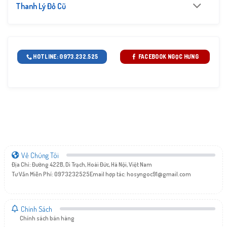
Thanh Lý Đồ Cũ
HOTLINE: 0973.232.525
FACEBOOK NGỌC HƯNG
Về Chúng Tôi
Địa Chỉ: Đường 422B, Di Trạch, Hoài Đức, Hà Nội, Việt Nam
Tư Vấn Miễn Phí: 0973232525
Email hợp tác:
hosyngoc91@gmail.com
Chính Sách
Chính sách bán hàng