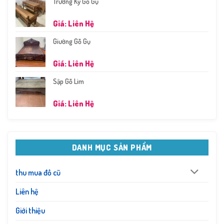
Trường Kỷ Gỗ Gụ
Giá: Liên Hệ
Giường Gỗ Gụ
Giá: Liên Hệ
Sập Gỗ Lim
Giá: Liên Hệ
DANH MỤC SẢN PHẨM
thu mua đồ cũ
Liên hệ
Giới thiệu