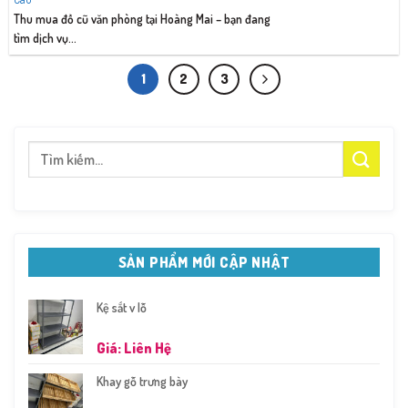
Thu mua đồ cũ văn phòng tại Hoàng Mai – bạn đang
tìm dịch vụ...
1
2
3
Tìm
kiếm:
SẢN PHẨM MỚI CẬP NHẬT
Kệ sắt v lỗ
Giá: Liên Hệ
Khay gỗ trưng bày