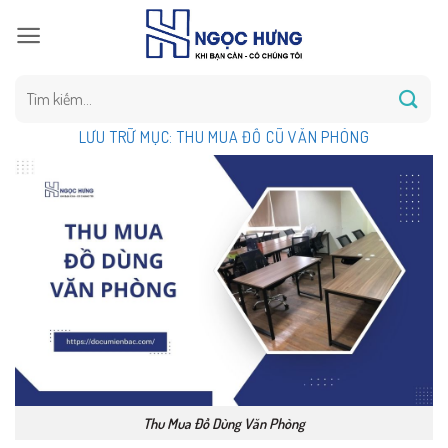
Bỏ
qua
nội
dung
Tìm
kiếm:
LƯU TRỮ MỤC:
THU MUA ĐỒ CŨ VĂN PHÒNG
Thu Mua Đồ Dùng Văn Phòng