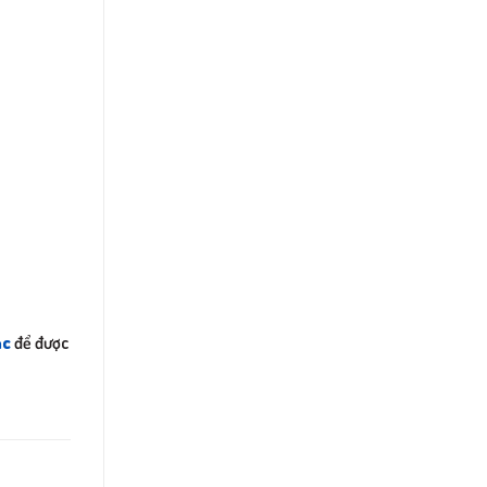
ắc
để được