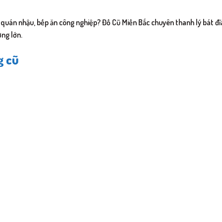
 quán nhậu, bếp ăn công nghiệp? Đồ Cũ Miền Bắc chuyên thanh lý bát đĩa
ợng lớn.
g cũ