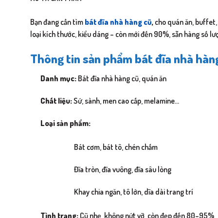
Bạn đang cần tìm
bát đĩa nhà hàng cũ
,
cho quán ăn, buffet,
loại kích thước, kiểu dáng – còn mới đến 90%, sẵn hàng số lư
Thông tin sản phẩm
bát đĩa nhà hàn
Danh mục:
Bát đĩa nhà hàng cũ, quán ăn
Chất liệu:
Sứ, sành, men cao cấp, melamine…
Loại sản phẩm:
Bát cơm, bát tô, chén chấm
Đĩa tròn, đĩa vuông, đĩa sâu lòng
Khay chia ngăn, tô lớn, dĩa dài trang trí
Tình trạng:
Cũ nhẹ, không nứt vỡ, còn đẹp đến 80–95%