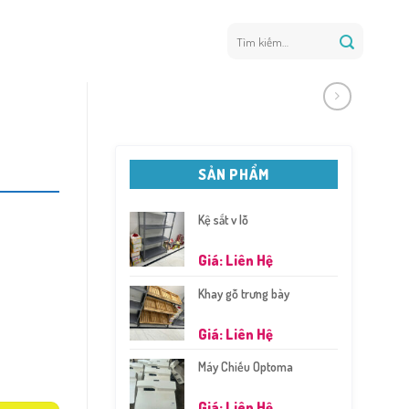
Tìm
kiếm:
SẢN PHẨM
Kệ sắt v lỗ
Giá: Liên Hệ
Khay gỗ trưng bày
Giá: Liên Hệ
Máy Chiếu Optoma
Giá: Liên Hệ