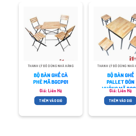
ÀNG
THANH LÝ ĐỒ DÙNG NHÀ HÀNG
THANH LÝ ĐỒ DÙNG NHÀ 
BỘ BÀN GHẾ CÀ
BỘ BÀN GHẾ
PHÊ MÃ BGCP01
PALLET ĐÔN
VUÔNG MÃ BG0
Giá: Liên Hệ
Giá: Liên Hệ
THÊM VÀO GIỎ
THÊM VÀO GIỎ