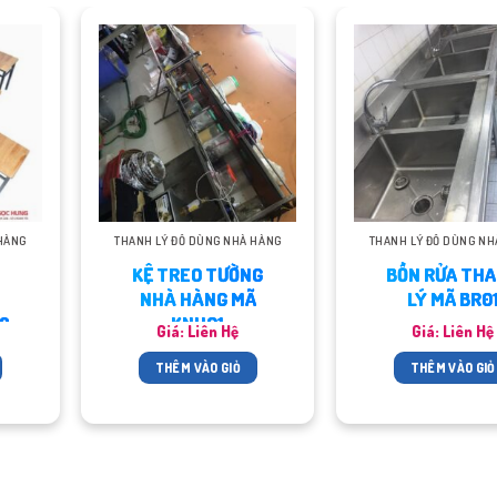
HÀNG
THANH LÝ ĐỒ DÙNG NHÀ HÀNG
THANH LÝ ĐỒ DÙNG NH
KỆ TREO TƯỜNG
BỒN RỬA TH
NHÀ HÀNG MÃ
LÝ MÃ BR0
2
KNH01
Giá: Liên Hệ
Giá: Liên Hệ
THÊM VÀO GIỎ
THÊM VÀO GIỎ