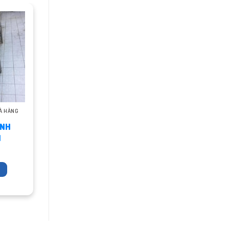
À HÀNG
ANH
1