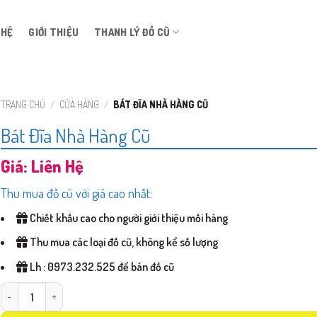
 HỆ
GIỚI THIỆU
THANH LÝ ĐỒ CŨ
TRANG CHỦ
/
CỬA HÀNG
/
BÁT ĐĨA NHÀ HÀNG CŨ
Bát Đĩa Nhà Hàng Cũ
Giá: Liên Hệ
Thu mua đồ cũ với giá cao nhất:
Chiết khấu cao cho người giới thiệu mối hàng
Thu mua các loại đồ cũ, không kể số lượng
Lh : 0973.232.525 để bán đồ cũ
Bát Đĩa Nhà Hàng Cũ số lượng