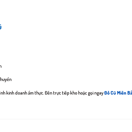
ũ
n
 chuyển
hình kinh doanh ẩm thực. Đến trực tiếp kho hoặc gọi ngay
Đồ Cũ Miền B