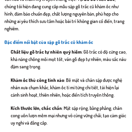
chúng tôi hiện đang cung cấp mẫu sập gỗ trắc cũ khảm ốc như
hình, đảm bảo chuẩn đẹp, chất lượng nguyên bản, phù hợp cho
những ai yêu thích sưu tầm hoặc bài trí không gian cổ điển, trang
nghiêm.
Đặc điểm nổi bật của sập gỗ trắc cũ khảm ốc
Chất liệu gỗ trắc tự nhiên quý hiếm
: Gỗ trắc có độ cứng cao,
khả năng chống mối mọt tốt, vân gỗ đẹp tự nhiên, màu sắc nâu
đậm sang trọng.
Khảm ốc thủ công tinh xảo
: Bề mặt và chân sập được nghệ
nhân xưa chạm khắc, khảm ốc tỉ mỉ từng chi tiết, tái hiện lại
cảnh sinh hoạt, thiên nhiên, hoặc điển tích truyền thống.
Kích thước lớn, chắc chắn
: Mặt sập rộng, bằng phẳng, chân
cong uốn lượn mềm mại nhưng vô cùng vững chãi, tạo cảm giác
uy nghi và đẳng cấp.