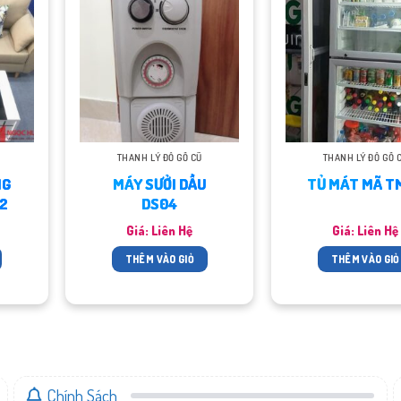
THANH LÝ ĐỒ GỖ CŨ
THANH LÝ ĐỒ GỖ 
NG
MÁY SƯỞI DẦU
TỦ MÁT MÃ T
2
DS04
Giá: Liên Hệ
Giá: Liên Hệ
THÊM VÀO GIỎ
THÊM VÀO GIỎ
Chính Sách