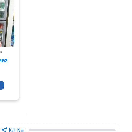
CŨ
M02
Kết Nối