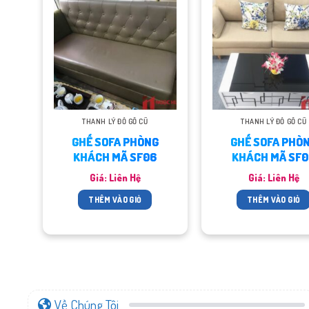
THANH LÝ ĐỒ GỖ CŨ
THANH LÝ ĐỒ GỖ CŨ
G
GHẾ SOFA PHÒNG
GHẾ SOFA PHÒ
KHÁCH MÃ SF06
KHÁCH MÃ SF0
Giá: Liên Hệ
Giá: Liên Hệ
THÊM VÀO GIỎ
THÊM VÀO GIỎ
Về Chúng Tôi