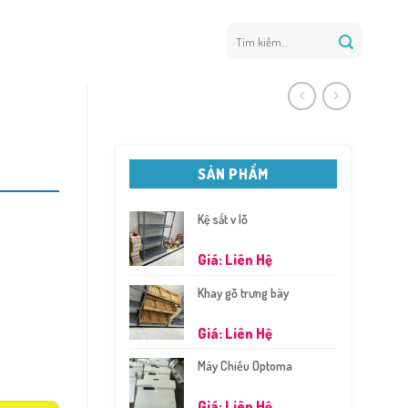
Tìm
kiếm:
SẢN PHẨM
Kệ sắt v lỗ
Giá: Liên Hệ
Khay gỗ trưng bày
Giá: Liên Hệ
Máy Chiếu Optoma
Giá: Liên Hệ