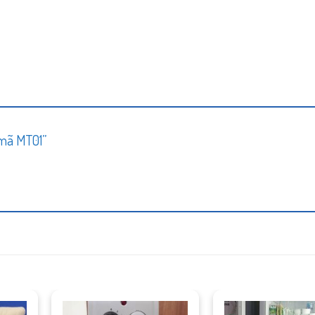
n mã MT01”