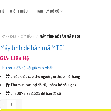
 HỆ
GIỚI THIỆU
THANH LÝ ĐỒ CŨ
TRANG CHỦ
/
CỬA HÀNG
/
MÁY TÍNH ĐỂ BÀN MÃ MT01
Máy tính để bàn mã MT01
Giá: Liên Hệ
Thu mua đồ cũ với giá cao nhất:
Chiết khấu cao cho người giới thiệu mối hàng
Thu mua các loại đồ cũ, không kể số lượng
Lh : 0973.232.525 để bán đồ cũ
Máy tính để bàn mã MT01 số lượng