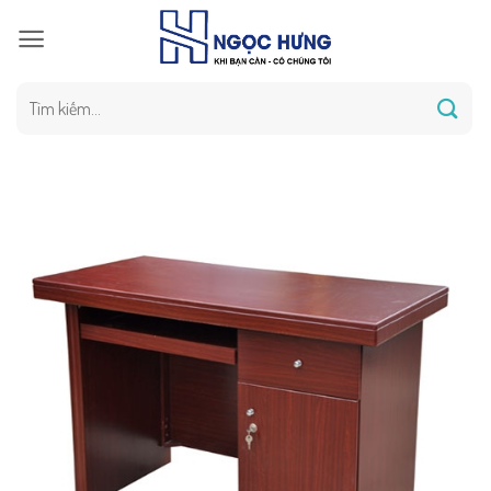
Bỏ
qua
nội
dung
Tìm
kiếm: