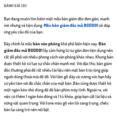
ĐÁNH GIÁ (0)
Bạn đang muốn tìm kiếm một mẫu bàn giám đốc đơn giản, mạnh
mẽ nhưng và tiện dụng.
Mẫu bàn giám đốc mã BGDD01
sẽ đáp
ứng yêu cầu đó của bạn.
Đây chính là mẫu
bàn văn phòng
khá phổ biến hiện nay.
Bàn
giám đốc mã BGDD01
lấy cảm hứng từ sự giản đơn tiện dụng nên
rất dễ phối với nhiều phong cách văn phòng khác nhau. Khung bàn
được thiết kế cứ tạo sự chắc chắn mạnh mẽ. Với đặc thù, bàn giám
đốc thường phải để rất nhiều tài liệu nên mặt bàn trải rộng giúp
người dùng thoải mái để đồ. Với tấm gỗ dày và vương vức bạn hãy
cứ yên tâm với độ chắc chắn của mặt bàn. Bàn cũng được thiết kế
một ngăn kéo nhỏ dùng để để bàn phím máy tính. Ngoài ra, với
việc có thêm 1 ngăn kéo đóng và 1 tủ khóa, giúp bạn cất tài liệu và
nững vật quan trọng. Với tone màu gỗ vân tối sang trọng, chiếc
bàn lại càng trở nên nổi bật.