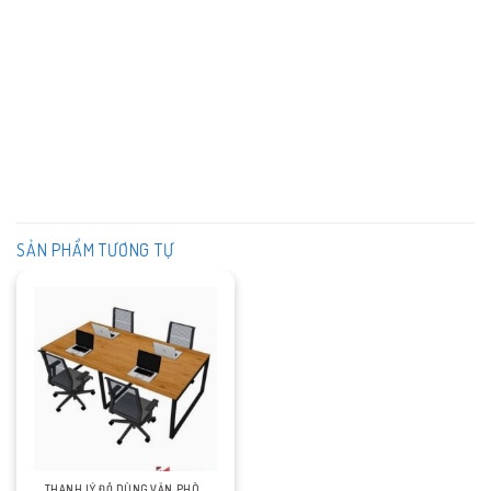
SẢN PHẨM TƯƠNG TỰ
THANH LÝ ĐỒ DÙNG VĂN PHÒNG CŨ HÀ NỘI