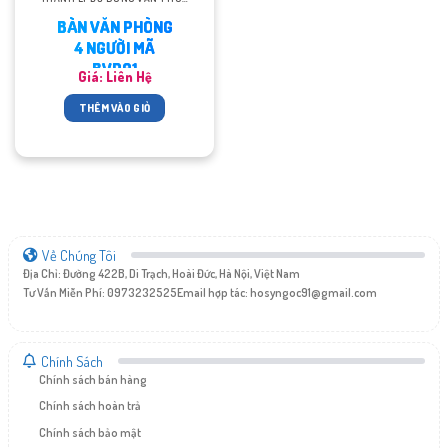
BÀN VĂN PHÒNG
4 NGƯỜI MÃ
BVP01
Giá: Liên Hệ
THÊM VÀO GIỎ
Về Chúng Tôi
Địa Chỉ: Đường 422B, Di Trạch, Hoài Đức, Hà Nội, Việt Nam
Tư Vấn Miễn Phí: 0973232525
Email hợp tác:
hosyngoc91@gmail.com
Chính Sách
Chính sách bán hàng
Chính sách hoàn trả
Chính sách bảo mật