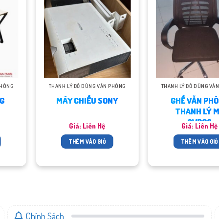
PHÒNG
THANH LÝ ĐỒ DÙNG VĂN PHÒNG
THANH LÝ ĐỒ DÙNG VĂ
G
MÁY CHIẾU SONY
GHẾ VĂN PH
C
THANH LÝ 
GVP03
Giá: Liên Hệ
Giá: Liên Hệ
THÊM VÀO GIỎ
THÊM VÀO GIỎ
Chính Sách