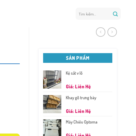
Tìm
kiếm:
SẢN PHẨM
Kệ sắt v lỗ
Giá: Liên Hệ
Khay gỗ trưng bày
Giá: Liên Hệ
Máy Chiếu Optoma
Giá: Liên Hệ