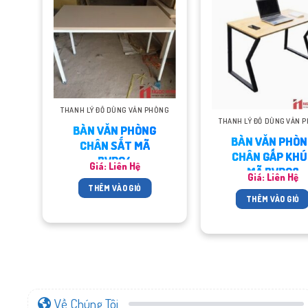
ÒNG
THANH LÝ ĐỒ DÙNG VĂN PHÒNG
THANH LÝ ĐỒ DÙNG VĂN 
BÀN VĂN PHÒNG
BÀN VĂN PHÒN
CHÂN SẮT MÃ
CHÂN GẤP KHÚ
BVP04
Giá: Liên Hệ
MÃ BVP03
Giá: Liên Hệ
THÊM VÀO GIỎ
THÊM VÀO GIỎ
Về Chúng Tôi