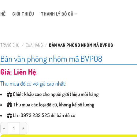
 HỆ
GIỚI THIỆU
THANH LÝ ĐỒ CŨ
TRANG CHỦ
/
CỬA HÀNG
/
BÀN VĂN PHÒNG NHÓM MÃ BVP08
Bàn văn phòng nhóm mã BVP08
Giá: Liên Hệ
Thu mua đồ cũ với giá cao nhất:
Chiết khấu cao cho người giới thiệu mối hàng
Thu mua các loại đồ cũ, không kể số lượng
Lh : 0973.232.525 để bán đồ cũ
Bàn văn phòng nhóm mã BVP08 số lượng