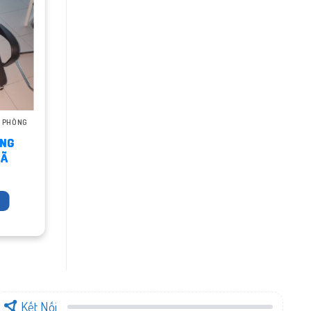
N PHÒNG
ÒNG
MÃ
Kết Nối