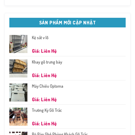
SẢN PHẨM MỚI CẬP NHẬT
Kệ sắt v lỗ
Giá: Liên Hệ
Khay gỗ trưng bày
Giá: Liên Hệ
Máy Chiếu Optoma
Giá: Liên Hệ
Trường Kỷ Gỗ Trắc
Giá: Liên Hệ
Bộ Bàn Ghế Phòng Khách Gỗ Trắc