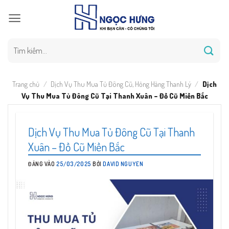
Bỏ
qua
nội
dung
Tìm
kiếm:
Trang chủ
/
Dịch Vụ Thu Mua Tủ Đông Cũ, Hỏng Hàng Thanh Lý
/
Dịch
Vụ Thu Mua Tủ Đông Cũ Tại Thanh Xuân – Đồ Cũ Miền Bắc
Dịch Vụ Thu Mua Tủ Đông Cũ Tại Thanh
Xuân – Đồ Cũ Miền Bắc
ĐĂNG VÀO
25/03/2025
BỞI
DAVID NGUYEN