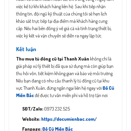
việc kể từ khi khách hàng liên hệ. Sau khi tiếp nhận
thông tin, đội ngũ kỹ thuật của chúng tôi sẽ hẹn lịch
khảo sát trực tiếp tại địa điểm mà khách hàng cung
cấp. Nếu hai bên đồng ý về giá cả và tình trạng thiết bị,
việc ký kết và vận chuyển sẽ diễn ra ngay lập tức.
Kết luận
Thu mua tủ đông cũ tại Thanh Xuân
không chỉ là
giải pháp xử lý thiết bị đã qua sử dụng mà còn giúp bạn
thu hồi vốn, tiết kiệm không gian và bảo vệ môi trường.
Nếu bạn đang có nhu cầu thanh lý tủ đông cũ tại khu
vực Thanh Xuân, đừng ngần ngại liên hệ ngay với
Đồ Cũ
Miền Bắc
để được tư vấn miễn phí và hỗ trợ tận nơi.
SĐT/Zalo:
0973.232.525
Website:
https://documienbac.com/
Fanpage:
Đồ Cũ Miền Bắc