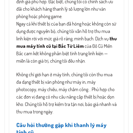
định giá phù hợp. Đặc biệt, chúng tôi có chính sách ưu
đãi cho khách hàng thanh lý số lượng lớn như văn
phòng hoặc phòng game.
Ngay cả khi thiết bị của bạn đã hỏng hoặc không còn sử
dụng được nguyên bộ, chúng tôi vẫn hỗ trợ thu mua
linh kiện rời với mức giá rõ ràng, minh bạch. Dịch vụ
thu
mua máy tính cũ tại Bắc Từ Liêm
của Đồ Cũ Miền
Bắc cam kết không phân biệt tình trạng linh kiện —
miễn là còn giá trị, chúng tôi đều nhận.
Không chỉ giới hạn ở máy tính, chúng tôi còn thu mua
đa dạng thiết bị văn phòng như máy in, máy
photocopy, máy chiếu, máy chấm công… Phù hợp cho
các đơn vị đang có nhu cầu nâng cấp thiết bị hoặc dọn
kho. Chúng tôi hỗ trợ kiểm tra tận nơi, báo giá nhanh và
thu mua trong ngày.
Câu hỏi thường gặp khi thanh lý máy
tính cũ