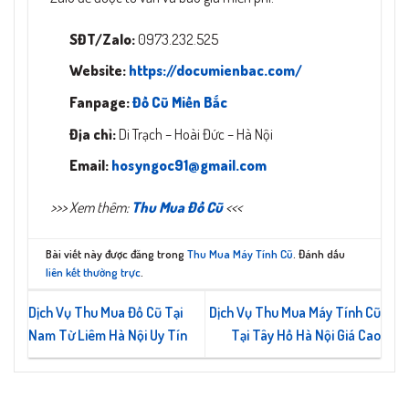
SĐT/Zalo:
0973.232.525
Website:
https://documienbac.com/
Fanpage:
Đồ Cũ Miền Bắc
Địa chỉ:
Di Trạch – Hoài Đức – Hà Nội
Email:
hosyngoc91@gmail.com
>>> Xem thêm:
Thu Mua Đồ Cũ
<<<
Bài viết này được đăng trong
Thu Mua Máy Tính Cũ
. Đánh dấu
liên kết thường trực
.
Dịch Vụ Thu Mua Đồ Cũ Tại
Dịch Vụ Thu Mua Máy Tính Cũ
Nam Từ Liêm Hà Nội Uy Tín
Tại Tây Hồ Hà Nội Giá Cao