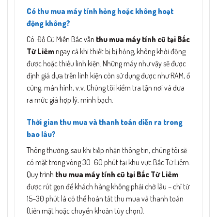
Có thu mua máy tính hỏng hoặc không hoạt
động không?
Có. Đồ Cũ Miền Bắc vẫn
thu mua máy tính cũ tại Bắc
Từ Liêm
ngay cả khi thiết bị bị hỏng, không khởi động
được hoặc thiếu linh kiện. Những máy như vậy sẽ được
định giá dựa trên linh kiện còn sử dụng được như RAM, ổ
cứng, màn hình, v.v. Chúng tôi kiểm tra tận nơi và đưa
ra mức giá hợp lý, minh bạch.
Thời gian thu mua và thanh toán diễn ra trong
bao lâu?
Thông thường, sau khi tiếp nhận thông tin, chúng tôi sẽ
có mặt trong vòng 30–60 phút tại khu vực Bắc Từ Liêm.
Quy trình
thu mua máy tính cũ tại Bắc Từ Liêm
được rút gọn để khách hàng không phải chờ lâu – chỉ từ
15–30 phút là có thể hoàn tất thu mua và thanh toán
(tiền mặt hoặc chuyển khoản tùy chọn).