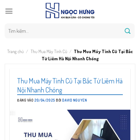
Bỏ
qua
nội
dung
Tìm
kiếm:
Trang chủ
/
Thu Mua Máy Tính Cũ
/
Thu Mua Máy Tính Cũ Tại Bắc
Từ Liêm Hà Nội Nhanh Chóng
Thu Mua Máy Tính Cũ Tại Bắc Từ Liêm Hà
Nội Nhanh Chóng
ĐĂNG VÀO
20/04/2025
BỞI
DAVID NGUYEN