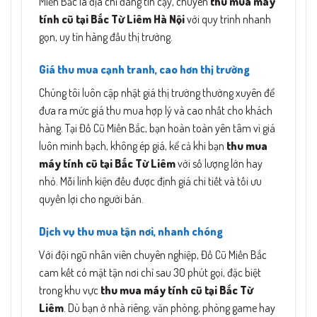
Miền Bắc là địa chỉ đáng tin cậy, chuyên
thu mua máy
tính cũ tại Bắc Từ Liêm Hà Nội
với quy trình nhanh
gọn, uy tín hàng đầu thị trường.
Giá thu mua cạnh tranh, cao hơn thị trường
Chúng tôi luôn cập nhật giá thị trường thường xuyên để
đưa ra mức giá thu mua hợp lý và cao nhất cho khách
hàng. Tại Đồ Cũ Miền Bắc, bạn hoàn toàn yên tâm vì giá
luôn minh bạch, không ép giá, kể cả khi bạn
thu mua
máy tính cũ tại Bắc Từ Liêm
với số lượng lớn hay
nhỏ. Mỗi linh kiện đều được định giá chi tiết và tối ưu
quyền lợi cho người bán.
Dịch vụ thu mua tận nơi, nhanh chóng
Với đội ngũ nhân viên chuyên nghiệp, Đồ Cũ Miền Bắc
cam kết có mặt tận nơi chỉ sau 30 phút gọi, đặc biệt
trong khu vực
thu mua máy tính cũ tại Bắc Từ
Liêm
. Dù bạn ở nhà riêng, văn phòng, phòng game hay