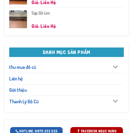
Giá: Liên Hệ
Sập Gỗ Lim
Giá: Liên Hệ
DANH MỤC SẢN PHẨM
thu mua đồ cũ
Liên hệ
Giới thiệu
Thanh Lý Đồ Cũ
HOTLINE: 0973.232.525
FACEBOOK NGỌC HƯNG