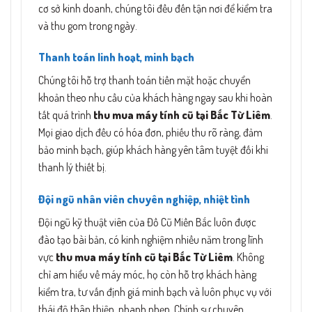
cơ sở kinh doanh, chúng tôi đều đến tận nơi để kiểm tra
và thu gom trong ngày.
Thanh toán linh hoạt, minh bạch
Chúng tôi hỗ trợ thanh toán tiền mặt hoặc chuyển
khoản theo nhu cầu của khách hàng ngay sau khi hoàn
tất quá trình
thu mua máy tính cũ tại Bắc Từ Liêm
.
Mọi giao dịch đều có hóa đơn, phiếu thu rõ ràng, đảm
bảo minh bạch, giúp khách hàng yên tâm tuyệt đối khi
thanh lý thiết bị.
Đội ngũ nhân viên chuyên nghiệp, nhiệt tình
Đội ngũ kỹ thuật viên của Đồ Cũ Miền Bắc luôn được
đào tạo bài bản, có kinh nghiệm nhiều năm trong lĩnh
vực
thu mua máy tính cũ tại Bắc Từ Liêm
. Không
chỉ am hiểu về máy móc, họ còn hỗ trợ khách hàng
kiểm tra, tư vấn định giá minh bạch và luôn phục vụ với
thái độ thân thiện, nhanh nhẹn. Chính sự chuyên