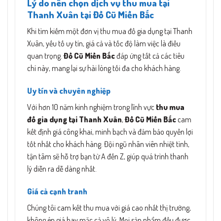
Lý do nên chọn dịch vụ thu mua tại
Thanh Xuân tại Đồ Cũ Miền Bắc
Khi tìm kiếm một đơn vị thu mua đồ gia dụng tại Thanh
Xuân, yếu tố uy tín, giá cả và tốc độ làm việc là điều
quan trọng.
Đồ Cũ Miền Bắc
đáp ứng tất cả các tiêu
chí này, mang lại sự hài lòng tối đa cho khách hàng.
Uy tín và chuyên nghiệp
Với hơn 10 năm kinh nghiệm trong lĩnh vực
thu mua
đồ gia dụng tại Thanh Xuân
,
Đồ Cũ Miền Bắc
cam
kết định giá công khai, minh bạch và đảm bảo quyền lợi
tốt nhất cho khách hàng. Đội ngũ nhân viên nhiệt tình,
tận tâm sẽ hỗ trợ bạn từ A đến Z, giúp quá trình thanh
lý diễn ra dễ dàng nhất.
Giá cả cạnh tranh
Chúng tôi cam kết thu mua với giá cao nhất thị trường,
không ép giá hay mặc cả vô lý. Mọi sản phẩm đều được