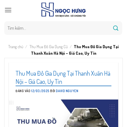
Bỏ
qua
nội
dung
Tìm
kiếm:
Trang chủ
/
Thu Mua Đồ Gia Dụng Cũ
/
Thu Mua Đồ Gia Dụng Tại
Thanh Xuân Hà Nội – Giá Cao, Uy Tín
Thu Mua Đồ Gia Dụng Tại Thanh Xuân Hà
Nội – Giá Cao, Uy Tín
ĐĂNG VÀO
12/03/2025
BỞI
DAVID NGUYEN