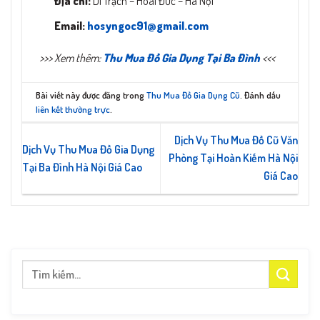
Địa chỉ:
Di Trạch – Hoài Đức – Hà Nội
Email:
hosyngoc91@gmail.com
>>> Xem thêm:
Thu Mua Đồ Gia Dụng Tại Ba Đình
<<<
Bài viết này được đăng trong
Thu Mua Đồ Gia Dụng Cũ
. Đánh dấu
liên kết thường trực
.
Dịch Vụ Thu Mua Đồ Cũ Văn
Dịch Vụ Thu Mua Đồ Gia Dụng
Phòng Tại Hoàn Kiếm Hà Nội
Tại Ba Đình Hà Nội Giá Cao​
Giá Cao
Tìm
kiếm: