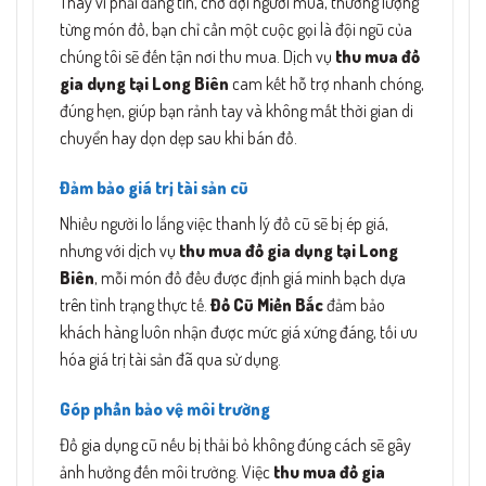
Thay vì phải đăng tin, chờ đợi người mua, thương lượng
từng món đồ, bạn chỉ cần một cuộc gọi là đội ngũ của
chúng tôi sẽ đến tận nơi thu mua. Dịch vụ
thu mua đồ
gia dụng tại Long Biên
cam kết hỗ trợ nhanh chóng,
đúng hẹn, giúp bạn rảnh tay và không mất thời gian di
chuyển hay dọn dẹp sau khi bán đồ.
Đảm bảo giá trị tài sản cũ
Nhiều người lo lắng việc thanh lý đồ cũ sẽ bị ép giá,
nhưng với dịch vụ
thu mua đồ gia dụng tại Long
Biên
, mỗi món đồ đều được định giá minh bạch dựa
trên tình trạng thực tế.
Đồ Cũ Miền Bắc
đảm bảo
khách hàng luôn nhận được mức giá xứng đáng, tối ưu
hóa giá trị tài sản đã qua sử dụng.
Góp phần bảo vệ môi trường
Đồ gia dụng cũ nếu bị thải bỏ không đúng cách sẽ gây
ảnh hưởng đến môi trường. Việc
thu mua đồ gia