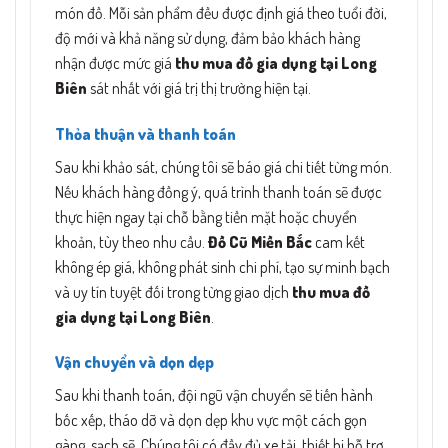
món đồ. Mỗi sản phẩm đều được định giá theo tuổi đời,
độ mới và khả năng sử dụng, đảm bảo khách hàng
nhận được mức giá
thu mua đồ gia dụng tại Long
Biên
sát nhất với giá trị thị trường hiện tại.
Thỏa thuận và thanh toán
Sau khi khảo sát, chúng tôi sẽ báo giá chi tiết từng món.
Nếu khách hàng đồng ý, quá trình thanh toán sẽ được
thực hiện ngay tại chỗ bằng tiền mặt hoặc chuyển
khoản, tùy theo nhu cầu.
Đồ Cũ Miền Bắc
cam kết
không ép giá, không phát sinh chi phí, tạo sự minh bạch
và uy tín tuyệt đối trong từng giao dịch
thu mua đồ
gia dụng tại Long Biên
.
Vận chuyển và dọn dẹp
Sau khi thanh toán, đội ngũ vận chuyển sẽ tiến hành
bốc xếp, tháo dỡ và dọn dẹp khu vực một cách gọn
gàng, sạch sẽ. Chúng tôi có đầy đủ xe tải, thiết bị hỗ trợ