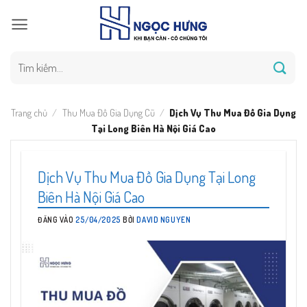
Bỏ
qua
nội
dung
Tìm
kiếm:
Trang chủ
/
Thu Mua Đồ Gia Dụng Cũ
/
Dịch Vụ Thu Mua Đồ Gia Dụng
Tại Long Biên Hà Nội Giá Cao
Dịch Vụ Thu Mua Đồ Gia Dụng Tại Long
Biên Hà Nội Giá Cao
ĐĂNG VÀO
25/04/2025
BỞI
DAVID NGUYEN