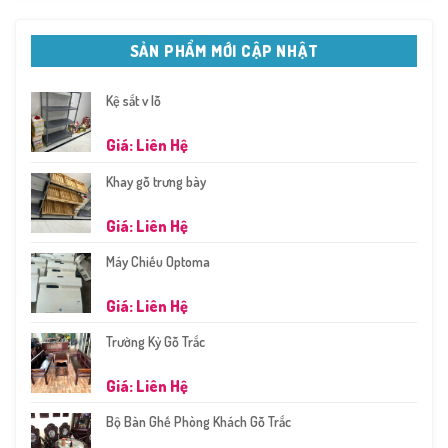
SẢN PHẨM MỚI CẬP NHẬT
Kệ sắt v lỗ
Giá: Liên Hệ
Khay gỗ trưng bày
Giá: Liên Hệ
Máy Chiếu Optoma
Giá: Liên Hệ
Trường Kỷ Gỗ Trắc
Giá: Liên Hệ
Bộ Bàn Ghế Phòng Khách Gỗ Trắc