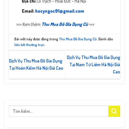
Địa chỉ:
Di Trạch – Hoài Đức – Hà Nội
Email:
hosyngoc91@gmail.com
>>> Xem thêm:
Thu Mua Đồ GIa Dụng Cũ
<<<
Bài viết này được đăng trong
Thu Mua Đồ Gia Dụng Cũ
. Đánh dấu
liên kết thường trực
.
Dịch Vụ Thu Mua Đồ Gia Dụng
​Dịch Vụ Thu Mua Đồ Gia Dụng
Tại Nam Từ Liêm Hà Nội Giá
Tại Hoàn Kiếm Hà Nội Giá Cao
Cao
Tìm
kiếm: