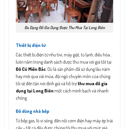
Đa Dạng Đồ Gia Dụng Được Thu Mua Tại Long Biên
Thiết bị điện tử
Các thiết bị điện tử như tivi, máy giặt, tủ lạnh, điều hòa…
luôn nằm trong danh sách được thu mua với giá tốt tại
Đồ Cũ Miền Bắc
. Dù là sản phẩm đã sử dụng lâu năm
hay mới qua vài mùa, đội ngũ chuyên môn của chúng
tôi sẽ đến tận nơi định giá và hỗ trợ
thu mua đồ gia
dụng tại Long Biên
một cách minh bạch và nhanh
chóng.
Đồ dùng nhà bếp
Từ bếp gas, lò vi sóng, đến nồi cơm điện hay máy ép trái
cây – tất cả đều được chúng tôi thu mua với mức giá