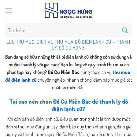
Bỏ
qua
nội
dung
Tìm
kiếm:
LƯU TRỮ MỤC:
DỊCH VỤ THU MUA ĐỒ ĐIỆN LẠNH CŨ – THANH
LÝ ĐỒ CŨ HỎNG
Bạn đang sở hữu những thiết bị điện lạnh cũ không còn sử dụng và
muốn thanh lý với giá cao? Bạn lo lắng về quy trình thu mua có
phức tạp hay không?
Đồ Cũ Miền Bắc
cung cấp dịch vụ
thu mua
đồ điện lạnh cũ
chuyên nghiệp, nhanh chóng, đảm bảo mức giá tốt
nhất tại miền Bắc.
Tại sao nên chọn Đồ Cũ Miền Bắc để thanh lý đồ
điện lạnh cũ?
Khi cần bán đồ điện lạnh cũ, điều quan trọng nhất là tìm được một
đơn vị thu mua đáng tin cậy, đảm bảo quy trình nhanh gọn, định giá
hợp lý và thanh toán ngay. Đồ Cũ Miền Bắc tự hào là đơn vị thu mua