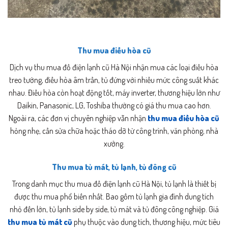
Thu mua điều hòa cũ
Dịch vụ thu mua đồ điện lạnh cũ Hà Nội nhận mua các loại điều hòa
treo tường, điều hòa âm trần, tủ đứng với nhiều mức công suất khác
nhau. Điều hòa còn hoạt động tốt, máy inverter, thương hiệu lớn như
Daikin, Panasonic, LG, Toshiba thường có giá thu mua cao hơn.
Ngoài ra, các đơn vị chuyên nghiệp vẫn nhận
thu mua điều hòa cũ
hỏng nhẹ, cần sửa chữa hoặc tháo dỡ từ công trình, văn phòng, nhà
xưởng.
Thu mua tủ mát, tủ lạnh, tủ đông cũ
Trong danh mục thu mua đồ điện lạnh cũ Hà Nội, tủ lạnh là thiết bị
được thu mua phổ biến nhất. Bao gồm tủ lạnh gia đình dung tích
nhỏ đến lớn, tủ lạnh side by side, tủ mát và tủ đông công nghiệp. Giá
thu mua tủ mát cũ
phụ thuộc vào dung tích, thương hiệu, mức tiêu