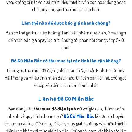
vẹn, không bị nát vỡ quá mức. Nếu thiết bị vẫn còn hoạt động hoặc
chỉ hỏng nhẹ, giá thu mua sẽ cao hơn.
Làm thế nào để được báo giá nhanh chóng?
Bạn có thể gọi trực tiếp hoặc gửi ảnh sản phẩm qua Zalo, Messenger
để nhận báo giá ngay lập tức. Chúng tôi phản hồi trong vòng 5-10
phút.
Đồ Cũ Miền Bắc có thu mua tại các tỉnh lân cận không?
Chúng tôi thu mua đồ điện lạnh cũ tại Hà Nội, Bắc Ninh, Hải Dương,
Hải Phòng và nhiều tỉnh miền Bắc khác. Chỉ cần bạn liên hệ, chúng tôi
sẽ sắp xếp đến thu mua nhanh nhất.
Liên hệ Đồ Cũ Miền Bắc
Bạn đang cần
thu mua đồ điện lạnh cũ
với giá cao, thanh toán
nhanh và quy trình thuận tiện?
Đồ Cũ Miền Bắc
là đơn vị chuyên
thu mua các loại điều hòa, tủ lạnh, máy giặt, tủ đông và nhiều thiết bị
điện lạnh khác với mức giá hấp dẫn. Chúng tôi cam kết khảo sát tận