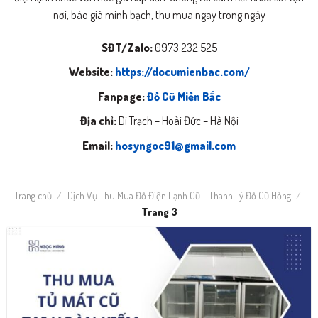
nơi, báo giá minh bạch, thu mua ngay trong ngày
SĐT/Zalo:
0973.232.525
Website:
https://documienbac.com/
Fanpage:
Đồ Cũ Miền Bắc
Địa chỉ:
Di Trạch – Hoài Đức – Hà Nội
Email:
hosyngoc91@gmail.com
Trang chủ
/
Dịch Vụ Thu Mua Đồ Điện Lạnh Cũ - Thanh Lý Đồ Cũ Hỏng
/
Trang 3