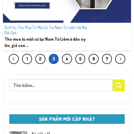
Dịch Vụ Thu Mua Tủ Mát Cũ Tại Nam Từ Liêm Hà Nội
Giá Cao
Thu mua tủ mát cũ tại Nam Từ Liêm ở đâu uy
tín, giá cao...
1
2
3
4
5
6
7
Tìm
kiếm:
SẢN PHẨM MỚI CẬP NHẬT
Kệ sắt v lỗ