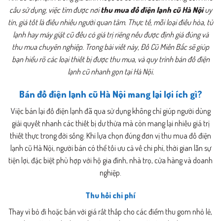
cầu sử dụng, việc tìm được nơi
thu mua đồ điện lạnh cũ Hà Nội
uy
tín, giá tốt là điều nhiều người quan tâm. Thực tế, mỗi loại điều hòa, tủ
lạnh hay máy giặt cũ đều có giá trị riêng nếu được định giá đúng và
thu mua chuyên nghiệp. Trong bài viết này, Đồ Cũ Miền Bắc sẽ giúp
bạn hiểu rõ các loại thiết bị được thu mua, và quy trình bán đồ điện
lạnh cũ nhanh gọn tại Hà Nội.
Bán đồ điện lạnh cũ Hà Nội mang lại lợi ích gì?
Việc bán lại đồ điện lạnh đã qua sử dụng không chỉ giúp người dùng
giải quyết nhanh các thiết bị dư thừa mà còn mang lại nhiều giá trị
thiết thực trong đời sống. Khi lựa chọn đúng đơn vị thu mua đồ điện
lạnh cũ Hà Nội, người bán có thể tối ưu cả về chi phí, thời gian lẫn sự
tiện lợi, đặc biệt phù hợp với hộ gia đình, nhà trọ, cửa hàng và doanh
nghiệp.
Thu hồi chi phí
Thay vì bỏ đi hoặc bán với giá rất thấp cho các điểm thu gom nhỏ lẻ,