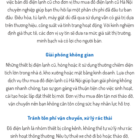
việc bán đồ điện lạnh cũ cho đơn vị thu mua đồ điện lạnh cũ Hà Nội
chuyên nghiệp giúp bạn thu hồi lại một phần chi phí đã đầu tư ban
đầu. Điều hòa, tủ lạnh, máy giặt dù đã qua sử dụng vẫn có giá trị dựa
trên thương hiệu, công suất và tình trạng hoạt động. Với kinh nghiệm
định giá thực tế, các đơn vị uy tín sẽ đưa ra mức giá sát thị trường,
minh bạch và có lợi cho người bán.
Giải phóng không gian
Những thiết bị điện lạnh cũ, hỏng hoặc ít sử dụng thường chiếm diện
tích lớn trong nhà ở, kho xưởng hoặc mặt bằng kinh doanh. Lựa chọn
dịch vụ thu mua đồ điện lạnh cũ Hà Nội giúp bạn giải phóng không
gian nhanh chóng, tạo sự gọn gàng và thuận tiện cho việc sinh hoạt,
cải tạo hoặc lắp đặt thiết bị mới. Đơn vị thu mua đến tận nơi tháo dỡ,
vận chuyển nên bạn không cần tốn công sức hay nhân lực hỗ trợ.
Tránh tốn phí vận chuyển, xử lý rác thải
Đồ điện lạnh là nhóm thiết bị cồng kềnh, không thể tự xử lý như rác
sinh hoạt thông thường. Nếu tự thuê xe chở đi bỏ hoặc tháo dỡ,