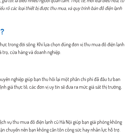
, giá tốt là điều nhiều người quan tâm. Thực tế, mỗi loại điều hòa, tủ
u rõ các loại thiết bị được thu mua, và quy trình bán đồ điện lạnh
ì?
 thực trong đời sống. Khi lựa chọn đúng đơn vị thu mua đồ điện lạnh
nhà trọ, cửa hàng và doanh nghiệp.
huyên nghiệp giúp bạn thu hồi lại một phần chi phí đã đầu tư ban
nh giá thực tế, các đơn vị uy tín sẽ đưa ra mức giá sát thị trường,
dịch vụ thu mua đồ điện lạnh cũ Hà Nội giúp bạn giải phóng không
, vận chuyển nên bạn không cần tốn công sức hay nhân lực hỗ trợ.