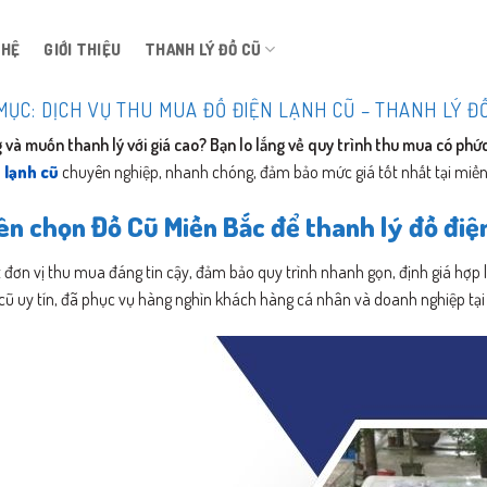
 HỆ
GIỚI THIỆU
THANH LÝ ĐỒ CŨ
MỤC:
DỊCH VỤ THU MUA ĐỒ ĐIỆN LẠNH CŨ – THANH LÝ Đ
 và muốn thanh lý với giá cao? Bạn lo lắng về quy trình thu mua có ph
 lạnh cũ
chuyên nghiệp, nhanh chóng, đảm bảo mức giá tốt nhất tại miền
ên chọn Đồ Cũ Miền Bắc để thanh lý đồ điệ
t đơn vị thu mua đáng tin cậy, đảm bảo quy trình nhanh gọn, định giá hợp 
 cũ uy tín, đã phục vụ hàng nghìn khách hàng cá nhân và doanh nghiệp tại