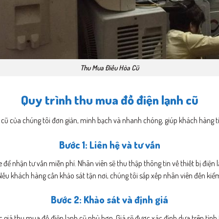
Thu Mua Điều Hòa Cũ
Quy trình thu mua đồ điện lạnh cũ
 cũ của chúng tôi đơn giản, minh bạch và nhanh chóng, giúp khách hàng tiế
Bước 1: Liên hệ và tư vấn
e để nhận tư vấn miễn phí. Nhân viên sẽ thu thập thông tin về thiết bị điệ
Nếu khách hàng cần khảo sát tận nơi, chúng tôi sắp xếp nhân viên đến kiểm
Bước 2: Khảo sát và định giá
ức giá thu mua đồ điện lạnh cũ phù hợp. Giá sẽ được xác định dựa trên tình 