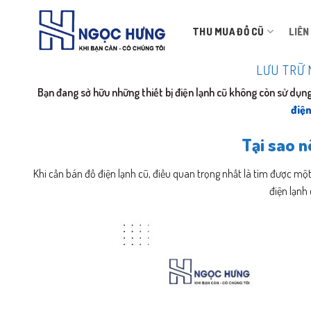
Bỏ
qua
THU MUA ĐỒ CŨ
LIÊN
nội
dung
LƯU TRỮ 
Bạn đang sở hữu những thiết bị điện lạnh cũ không còn sử dụng
điện
Tại sao n
Khi cần bán đồ điện lạnh cũ, điều quan trọng nhất là tìm được mộ
điện lạnh