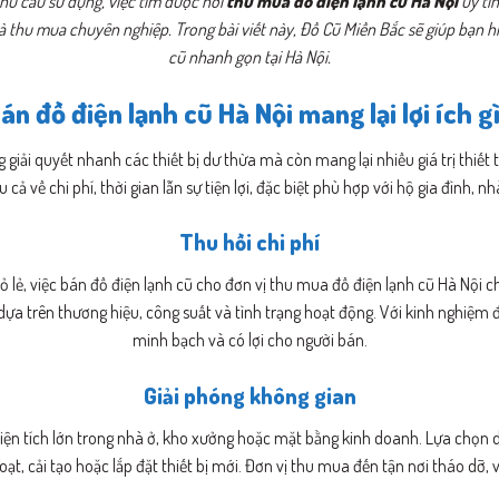
hu cầu sử dụng, việc tìm được nơi
thu mua đồ điện lạnh cũ Hà Nội
uy tín
và thu mua chuyên nghiệp. Trong bài viết này, Đồ Cũ Miền Bắc sẽ giúp bạn hiể
cũ nhanh gọn tại Hà Nội.
án đồ điện lạnh cũ Hà Nội mang lại lợi ích g
 giải quyết nhanh các thiết bị dư thừa mà còn mang lại nhiều giá trị thiết
u cả về chi phí, thời gian lẫn sự tiện lợi, đặc biệt phù hợp với hộ gia đình, 
Thu hồi chi phí
ỏ lẻ, việc bán đồ điện lạnh cũ cho đơn vị thu mua đồ điện lạnh cũ Hà Nội c
dựa trên thương hiệu, công suất và tình trạng hoạt động. Với kinh nghiệm đị
minh bạch và có lợi cho người bán.
Giải phóng không gian
diện tích lớn trong nhà ở, kho xưởng hoặc mặt bằng kinh doanh. Lựa chọn 
oạt, cải tạo hoặc lắp đặt thiết bị mới. Đơn vị thu mua đến tận nơi tháo dỡ