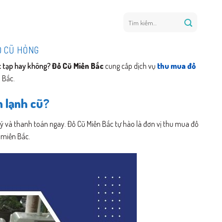
Tìm
kiếm:
Ồ CŨ HỎNG
ức tạp hay không?
Đồ Cũ Miền Bắc
cung cấp dịch vụ
thu mua đồ
 Bắc.
n lạnh cũ?
lý và thanh toán ngay. Đồ Cũ Miền Bắc tự hào là đơn vị thu mua đồ
 miền Bắc.