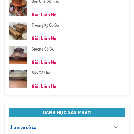
Bàn Ghế Gỗ Trắc
Giá: Liên Hệ
Trường Kỷ Gỗ Gụ
Giá: Liên Hệ
Giường Gỗ Gụ
Giá: Liên Hệ
Sập Gỗ Lim
Giá: Liên Hệ
DANH MỤC SẢN PHẨM
thu mua đồ cũ