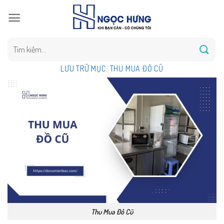
Bỏ
qua
nội
dung
Tìm
kiếm:
LƯU TRỮ MỤC:
THU MUA ĐỒ CŨ
Thu Mua Đồ Cũ