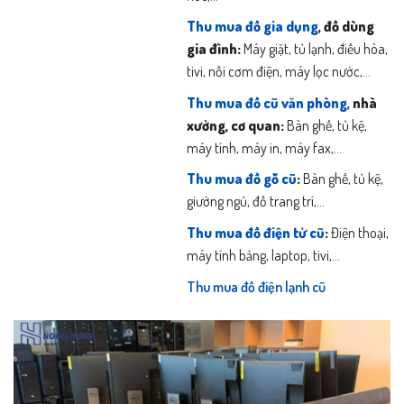
Thu mua đồ gia dụng
, đồ dùng
gia đình:
Máy giặt, tủ lạnh, điều hòa,
tivi, nồi cơm điện, máy lọc nước,…
Thu mua đồ cũ văn phòng,
nhà
xưởng, cơ quan:
Bàn ghế, tủ kệ,
máy tính, máy in, máy fax,…
Thu mua đồ gỗ cũ
:
Bàn ghế, tủ kệ,
giường ngủ, đồ trang trí,…
Thu mua đồ điện tử cũ
:
Điện thoại,
máy tính bảng, laptop, tivi,…
Thu mua đồ điện lạnh cũ