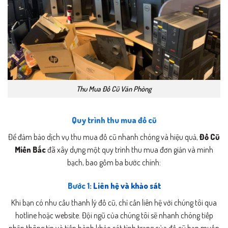
Thu Mua Đồ Cũ Văn Phòng
Quy trình thu mua đồ cũ
Để đảm bảo dịch vụ thu mua đồ cũ nhanh chóng và hiệu quả,
Đồ Cũ
Miền Bắc
đã xây dựng một quy trình thu mua đơn giản và minh
bạch, bao gồm ba bước chính:
Bước 1:
Liên hệ và khảo sát
Khi bạn có nhu cầu thanh lý đồ cũ, chỉ cần liên hệ với chúng tôi qua
hotline hoặc website. Đội ngũ của chúng tôi sẽ nhanh chóng tiếp
nhận thông tin và tiến hành khảo sát tình trạng của đồ cũ bạn muốn