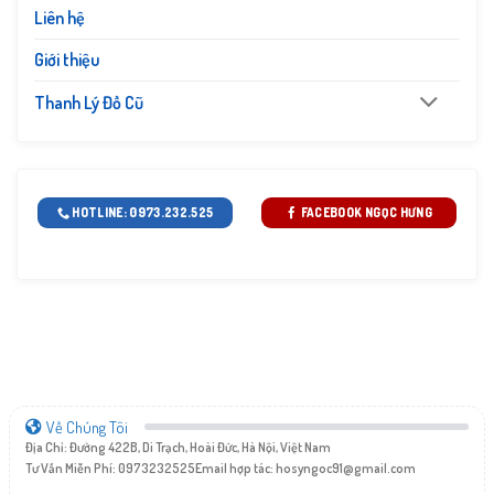
Liên hệ
Giới thiệu
Thanh Lý Đồ Cũ
HOTLINE: 0973.232.525
FACEBOOK NGỌC HƯNG
Về Chúng Tôi
Địa Chỉ: Đường 422B, Di Trạch, Hoài Đức, Hà Nội, Việt Nam
Tư Vấn Miễn Phí: 0973232525
Email hợp tác:
hosyngoc91@gmail.com