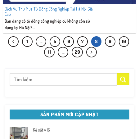
Dịch Vụ Thu Mua Tủ Đông Công Nghiệp Tại Hà Nội Giá
Cao
Bạn đang có tủ đông công nghiệp cũ không còn sử
dụng tại Hà Nội?...
1
…
5
6
7
8
9
10
11
…
29
Tìm
kiếm:
SẢN PHẨM MỚI CẬP NHẬT
Kệ sắt v lỗ