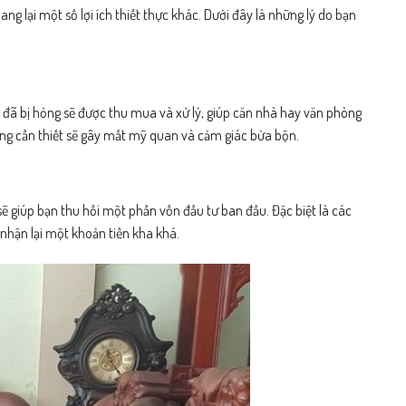
g lại một số lợi ích thiết thực khác. Dưới đây là những lý do bạn
 đã bị hỏng sẽ được thu mua và xử lý, giúp căn nhà hay văn phòng
hông cần thiết sẽ gây mất mỹ quan và cảm giác bừa bộn.
sẽ giúp bạn thu hồi một phần vốn đầu tư ban đầu. Đặc biệt là các
n nhận lại một khoản tiền kha khá.