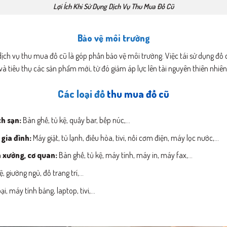
Lợi Ích Khi Sử Dụng Dịch Vụ Thu Mua Đồ Cũ
Bảo vệ môi trường
ch vụ thu mua đồ cũ là góp phần bảo vệ môi trường. Việc tái sử dụng đồ cũ
và tiêu thụ các sản phẩm mới, từ đó giảm áp lực lên tài nguyên thiên nhiên
Các loại đồ
thu mua đồ cũ
ch sạn:
Bàn ghế, tủ kệ, quầy bar, bếp núc,…
 gia đình:
Máy giặt, tủ lạnh, điều hòa, tivi, nồi cơm điện, máy lọc nước,…
 xưởng, cơ quan:
Bàn ghế, tủ kệ, máy tính, máy in, máy fax,…
, giường ngủ, đồ trang trí,…
ại, máy tính bảng, laptop, tivi,…