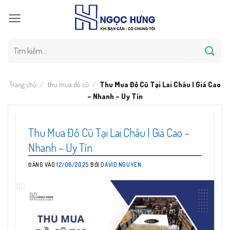
Bỏ
qua
nội
dung
Tìm
kiếm:
Trang chủ
/
thu mua đồ cũ
/
Thu Mua Đồ Cũ Tại Lai Châu | Giá Cao
– Nhanh – Uy Tín
Thu Mua Đồ Cũ Tại Lai Châu | Giá Cao –
Nhanh – Uy Tín
ĐĂNG VÀO
12/06/2025
BỞI
DAVID NGUYEN