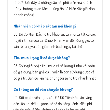
Châu? Dưới đây là những câu hỏi phổ biến mà khách
hàng thường quan tâm – cùng Đồ Cũ Miền Bắc giải đáp
nhanh chóng!
Nhân viên có khảo sát tận nơi không?
Có. Đồ Cũ Miền Bắc hỗ trợ khảo sát tận nơi tại tất cả các
huyện, thị xã của Lai Châu. Nhân viên đến đúng giờ, tư
vấn rõ ràng và báo giá minh bạch ngay tại chỗ.
Thu mua lượng ít có được không?
Có. Chúng tôi nhận thu mua cả số lượng ít như vài món
đồ gia dụng, bàn ghế cũ… miễn là còn sử dụng được và
có giá trị. Bạn cứ liên hệ, chúng tôi sẽ hỗ trợ nhanh nhất.
Có thùng xe để vận chuyển không?
Có. Đội xe chuyên dụng của Đồ Cũ Miền Bắc sẵn sàng
đến tận nơi để thu gom, kể cả đồ cồng kềnh. Miễn phí
vận chuyển 100%, không phát sinh thêm chi phí.