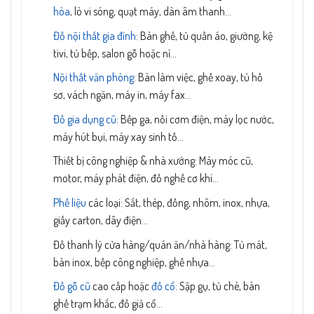
hòa
, lò vi sóng, quạt máy, dàn âm thanh…
Đồ nội thất gia đình
: Bàn ghế, tủ quần áo, giường, kệ
tivi, tủ bếp, salon gỗ hoặc nỉ…
Nội thất văn phòng
: Bàn làm việc, ghế xoay, tủ hồ
sơ, vách ngăn, máy in, máy fax…
Đồ gia dụng cũ
: Bếp ga, nồi cơm điện, máy lọc nước,
máy hút bụi, máy xay sinh tố…
Thiết bị công nghiệp & nhà xưởng: Máy móc cũ,
motor, máy phát điện, đồ nghề cơ khí…
Phế liệu
các loại: Sắt, thép, đồng, nhôm, inox, nhựa,
giấy carton, dây điện…
Đồ thanh lý cửa hàng/quán ăn/nhà hàng: Tủ mát,
bàn inox, bếp công nghiệp, ghế nhựa…
Đồ gỗ cũ
cao cấp hoặc
đồ cổ
: Sập gụ, tủ chè, bàn
ghế trạm khắc, đồ giả cổ…