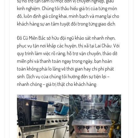
sự hỗ trợ tận tâm từ một đơn vị chuyên nghiệp, giàu
kinh nghiệm. Chúng tôi thấu hiểu giá trị của từng món
đồ, luôn định giá công khai, minh bạch và mang lại cho
khách hàng sự an tâm tuyệt đối trong từng giao dịch.
Đồ Cũ Miền Bắc sở hữu đội ngũ khảo sát nhanh nhẹn,
phục vụ tận nơi khắp các huyện, thị xã tại Lai Châu. Với
quy trình làm việc rõ ràng, hỗ trợ vận chuyển, tháo dỡ
miễn phí và thanh toán ngay trong ngày, bạn hoàn
toàn không phải lo lắng về thời gian hay chi phí phát
sinh. Dịch vụ của chúng tôi hướng đến sự tiện lợi –
nhanh chóng – giá trị thật cho khách hàng.