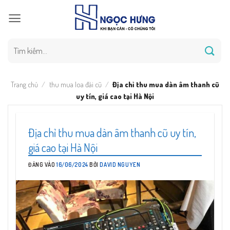
Bỏ
qua
nội
dung
Tìm
kiếm:
Trang chủ
/
thu mua loa đài cũ
/
Địa chỉ thu mua dàn âm thanh cũ
uy tín, giá cao tại Hà Nội
Địa chỉ thu mua dàn âm thanh cũ uy tín,
giá cao tại Hà Nội
ĐĂNG VÀO
16/06/2024
BỞI
DAVID NGUYEN