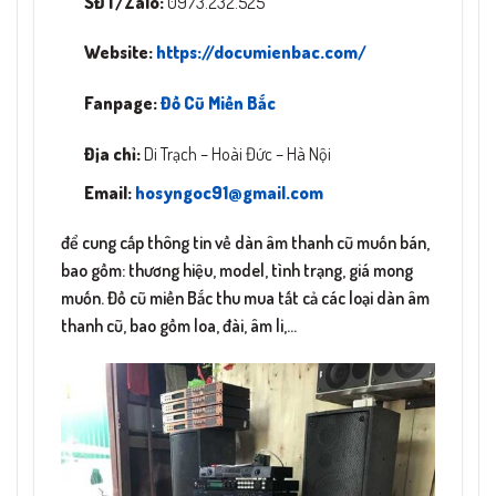
SĐT/Zalo:
0973.232.525
Website:
https://documienbac.com/
Fanpage:
Đồ Cũ Miền Bắc
Địa chỉ:
Di Trạch – Hoài Đức – Hà Nội
Email:
hosyngoc91@gmail.com
để cung cấp thông tin về dàn âm thanh cũ muốn bán,
bao gồm: thương hiệu, model, tình trạng, giá mong
muốn. Đồ cũ miền Bắc thu mua tất cả các loại dàn âm
thanh cũ, bao gồm loa, đài, âm li,…