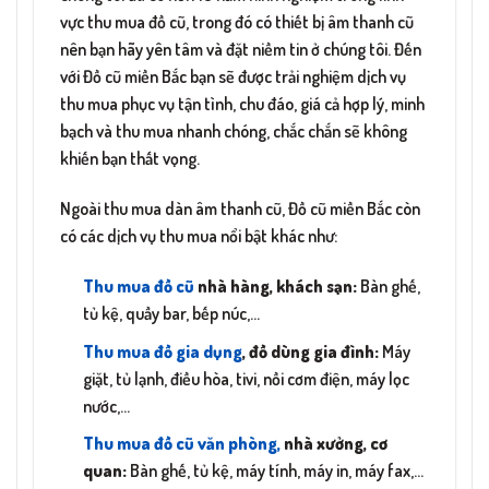
vực thu mua đồ cũ, trong đó có thiết bị âm thanh cũ
nên bạn hãy yên tâm và đặt niềm tin ở chúng tôi. Đến
với Đồ cũ miền Bắc bạn sẽ được trải nghiệm dịch vụ
thu mua phục vụ tận tình, chu đáo, giá cả hợp lý, minh
bạch và thu mua nhanh chóng, chắc chắn sẽ không
khiến bạn thất vọng.
Ngoài thu mua dàn âm thanh cũ, Đồ cũ miền Bắc còn
có các dịch vụ thu mua nổi bật khác như:
Thu mua đồ cũ
nhà hàng, khách sạn:
Bàn ghế,
tủ kệ, quầy bar, bếp núc,…
Thu mua đồ gia dụng
, đồ dùng gia đình:
Máy
giặt, tủ lạnh, điều hòa, tivi, nồi cơm điện, máy lọc
nước,…
Thu mua đồ cũ văn phòng,
nhà xưởng, cơ
quan:
Bàn ghế, tủ kệ, máy tính, máy in, máy fax,…