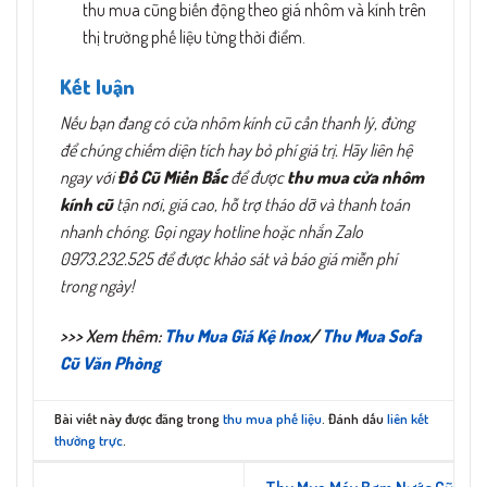
thu mua cũng biến động theo giá nhôm và kính trên
thị trường phế liệu từng thời điểm.
Kết luận
Nếu bạn đang có cửa nhôm kính cũ cần thanh lý, đừng
để chúng chiếm diện tích hay bỏ phí giá trị. Hãy liên hệ
ngay với
Đồ Cũ Miền Bắc
để được
thu mua cửa nhôm
kính cũ
tận nơi, giá cao, hỗ trợ tháo dỡ và thanh toán
nhanh chóng. Gọi ngay hotline hoặc nhắn Zalo
0973.232.525 để được khảo sát và báo giá miễn phí
trong ngày!
>>> Xem thêm:
Thu Mua Giá Kệ Inox
/
Thu Mua Sofa
Cũ Văn Phòng
Bài viết này được đăng trong
thu mua phế liệu
. Đánh dấu
liên kết
thường trực
.