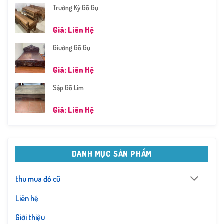
Trường Kỷ Gỗ Gụ
Giá: Liên Hệ
Giường Gỗ Gụ
Giá: Liên Hệ
Sập Gỗ Lim
Giá: Liên Hệ
DANH MỤC SẢN PHẨM
thu mua đồ cũ
Liên hệ
Giới thiệu