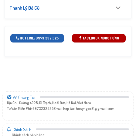
Thanh Lý Đồ Cũ
HOTLINE: 0973.232.525
FACEBOOK NGỌC HƯNG
Về Chúng Tôi
Địa Chỉ: Đường 422B, Di Trạch, Hoài Đức, Hà Nội, Việt Nam
Tư Vấn Miễn Phí: 0973232525
Email hợp tác:
hosyngoc91@gmail.com
Chính Sách
Chính sách bán hàng