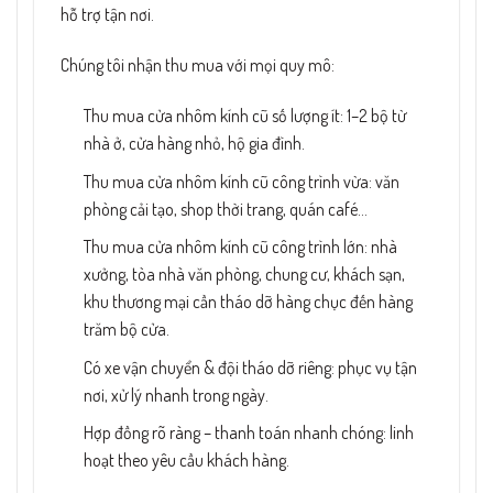
hỗ trợ tận nơi.
Chúng tôi nhận thu mua với mọi quy mô:
Thu mua cửa nhôm kính cũ số lượng ít: 1–2 bộ từ
nhà ở, cửa hàng nhỏ, hộ gia đình.
Thu mua cửa nhôm kính cũ công trình vừa: văn
phòng cải tạo, shop thời trang, quán café…
Thu mua cửa nhôm kính cũ công trình lớn: nhà
xưởng, tòa nhà văn phòng, chung cư, khách sạn,
khu thương mại cần tháo dỡ hàng chục đến hàng
trăm bộ cửa.
Có xe vận chuyển & đội tháo dỡ riêng: phục vụ tận
nơi, xử lý nhanh trong ngày.
Hợp đồng rõ ràng – thanh toán nhanh chóng: linh
hoạt theo yêu cầu khách hàng.