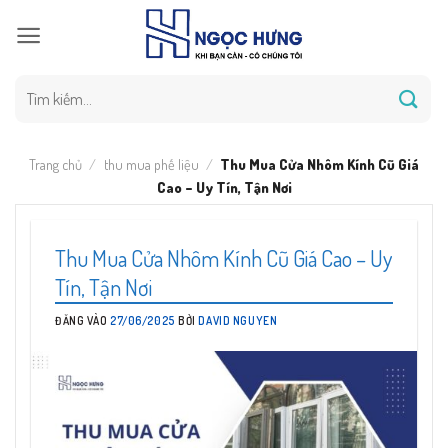
Bỏ
qua
nội
dung
Tìm
kiếm:
Trang chủ
/
thu mua phế liệu
/
Thu Mua Cửa Nhôm Kính Cũ Giá
Cao – Uy Tín, Tận Nơi
Thu Mua Cửa Nhôm Kính Cũ Giá Cao – Uy
Tín, Tận Nơi
ĐĂNG VÀO
27/06/2025
BỞI
DAVID NGUYEN