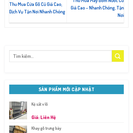
Thu Mua Máy Bơm Nước Cũ
Thu Mua Cửa Gỗ Cũ Giá Cao,
Giá Cao – Nhanh Chóng, Tận
Dịch Vụ Tận Nơi Nhanh Chóng
Nơi
Tìm
kiếm:
SẢN PHẨM MỚI CẬP NHẬT
Kệ sắt v lỗ
Giá: Liên Hệ
Khay gỗ trưng bày