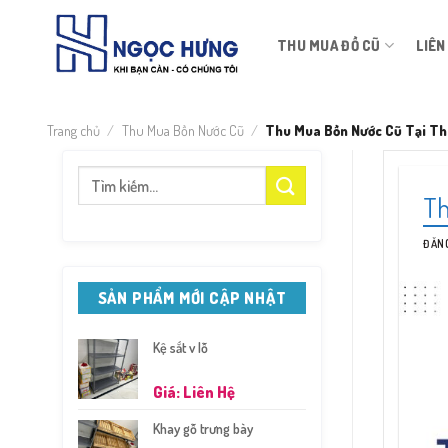
Bỏ
qua
THU MUA ĐỒ CŨ
LIÊN
nội
dung
Trang chủ
/
Thu Mua Bồn Nước Cũ
/
Thu Mua Bồn Nước Cũ Tại Tha
Tìm
Th
kiếm:
ĐĂN
SẢN PHẨM MỚI CẬP NHẬT
Kệ sắt v lỗ
Giá: Liên Hệ
Khay gỗ trưng bày