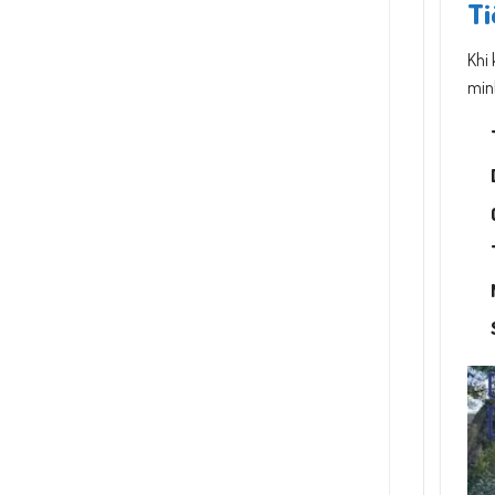
Ti
Khi
minh