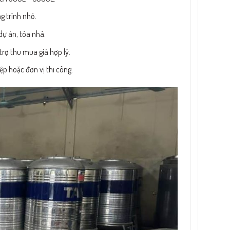
g trình nhỏ.
ự án, tòa nhà.
trợ thu mua giá hợp lý.
ệp hoặc đơn vị thi công.