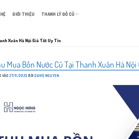
 HỆ
GIỚI THIỆU
THANH LÝ ĐỒ CŨ
nh Xuân Hà Nội Giá Tốt Uy Tín
u Mua Bồn Nước Cũ Tại Thanh Xuân Hà Nội G
G VÀO
27/11/2025
BỞI
DAVID NGUYEN