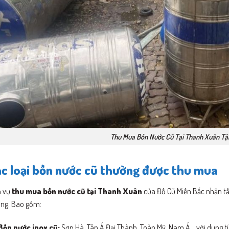
Thu Mua Bồn Nước Cũ Tại Thanh Xuân Tậ
c loại bồn nước cũ thường được thu mua
h vụ
thu mua bồn nước cũ tại Thanh Xuân
của Đồ Cũ Miền Bắc nhận tất
ờng. Bao gồm:
Bồn nước inox cũ:
Sơn Hà, Tân Á Đại Thành, Toàn Mỹ, Nam Á… với dung t