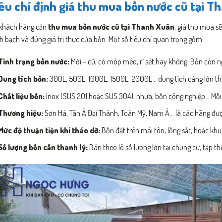
êu chí định giá thu mua bồn nước cũ tại 
 khách hàng cần
thu mua bồn nước cũ tại Thanh Xuân
, giá thu mua s
 bạch và đúng giá trị thực của bồn. Một số tiêu chí quan trọng gồm:
Tình trạng bồn nước:
Mới – cũ, có móp méo, rỉ sét hay không. Bồn còn n
Dung tích bồn:
300L, 500L, 1000L, 1500L, 2000L… dung tích càng lớn thì g
Chất liệu bồn:
Inox (SUS 201 hoặc SUS 304), nhựa, bồn công nghiệp… Mỗi 
Thương hiệu:
Sơn Hà, Tân Á Đại Thành, Toàn Mỹ, Nam Á… là các hãng đượ
Mức độ thuận tiện khi tháo dỡ:
Bồn đặt trên mái tôn, lồng sắt, hoặc khu
Số lượng bồn cần thanh lý:
Bán theo lô số lượng lớn tại chung cư, tập t