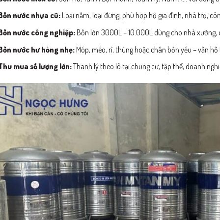
Bồn nước nhựa cũ:
Loại nằm, loại đứng, phù hợp hộ gia đình, nhà trọ, côn
Bồn nước công nghiệp:
Bồn lớn 3000L – 10.000L dùng cho nhà xưởng, d
Bồn nước hư hỏng nhẹ:
Móp, méo, rỉ, thủng hoặc chân bồn yếu – vẫn hỗ 
Thu mua số lượng lớn:
Thanh lý theo lô tại chung cư, tập thể, doanh nghi