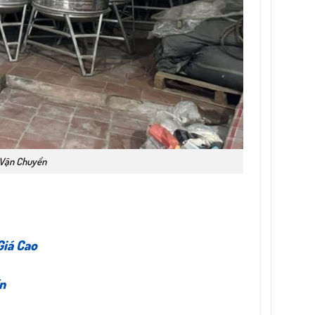
 Vận Chuyển
Giá Cao
n