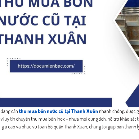
 đang cần
thu mua bồn nước cũ tại Thanh Xuân
nhanh chóng, được gi
vị uy tín chuyên thu mua bồn inox – nhựa mọi dung tích, hỗ trợ khảo sát t
 giá cao và phục vụ toàn bộ quận Thanh Xuân, chúng tôi giúp bạn thanh lý