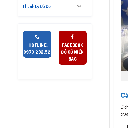
Thanh Lý Đồ Cũ
HOTLINE:
FACEBOOK
0973.232.525
ĐỒ CŨ MIỀN
BẮC
Cá
Dịc
trư