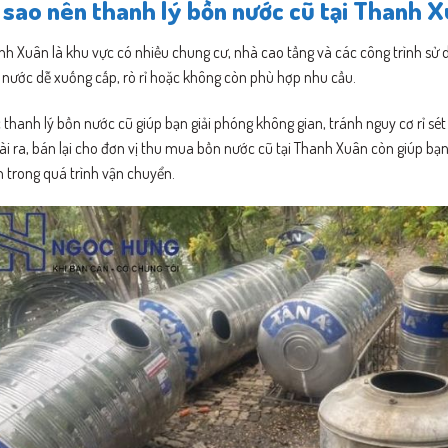
 sao nên thanh lý bồn nước cũ tại Thanh 
h Xuân là khu vực có nhiều chung cư, nhà cao tầng và các công trình sử d
 nước dễ xuống cấp, rò rỉ hoặc không còn phù hợp nhu cầu.
 thanh lý bồn nước cũ giúp bạn giải phóng không gian, tránh nguy cơ rỉ sét
i ra, bán lại cho đơn vị thu mua bồn nước cũ tại Thanh Xuân còn giúp bạn 
 trong quá trình vận chuyển.