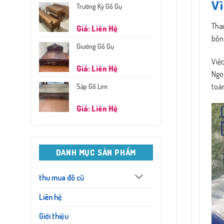
Vì
Trường Kỷ Gỗ Gụ
Than
Giá: Liên Hệ
bồn
Giường Gỗ Gụ
Việc
Giá: Liên Hệ
Ngoà
toàn
Sập Gỗ Lim
Giá: Liên Hệ
DANH MỤC SẢN PHẨM
thu mua đồ cũ
Liên hệ
Giới thiệu