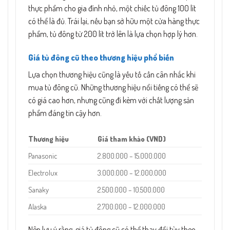
thực phẩm cho gia đình nhỏ, một chiếc tủ đông 100 lít
có thể là đủ. Trái lại, nếu bạn sở hữu một cửa hàng thực
phẩm, tủ đông từ 200 lít trở lên là lựa chọn hợp lý hơn.
Giá tủ đông cũ theo thương hiệu phổ biến
Lựa chọn thương hiệu cũng là yếu tố cần cân nhắc khi
mua tủ đông cũ. Những thương hiệu nổi tiếng có thể sẽ
có giá cao hơn, nhưng cũng đi kèm với chất lượng sản
phẩm đáng tin cậy hơn.
Thương hiệu
Giá tham khảo (VND)
Panasonic
2.800.000 – 15.000.000
Electrolux
3.000.000 – 12.000.000
Sanaky
2.500.000 – 10.500.000
Alaska
2.700.000 – 12.000.000
Nên lưu ý rằng, giá tủ đông cũ có thể thay đổi tùy theo