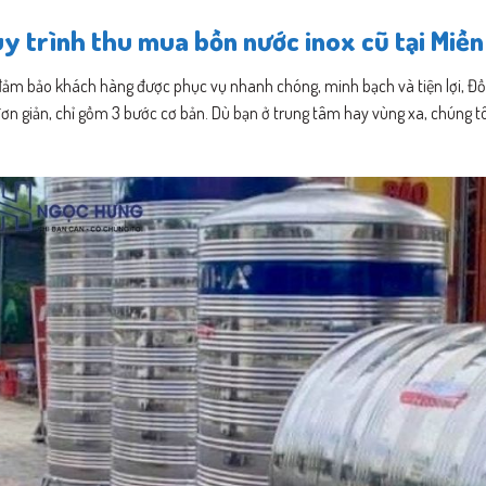
y trình thu mua bồn nước inox cũ tại Miền
đảm bảo khách hàng được phục vụ nhanh chóng, minh bạch và tiện lợi, Đồ
ơn giản, chỉ gồm 3 bước cơ bản. Dù bạn ở trung tâm hay vùng xa, chúng t
.