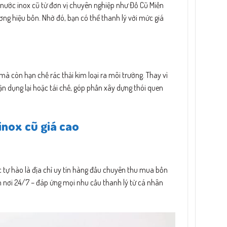
 nước inox cũ từ đơn vị chuyên nghiệp như Đồ Cũ Miền
ơng hiệu bồn. Nhờ đó, bạn có thể thanh lý với mức giá
mà còn hạn chế rác thải kim loại ra môi trường. Thay vì
ận dụng lại hoặc tái chế, góp phần xây dựng thói quen
nox cũ giá cao
c tự hào là địa chỉ uy tín hàng đầu chuyên thu mua bồn
n nơi 24/7 – đáp ứng mọi nhu cầu thanh lý từ cá nhân