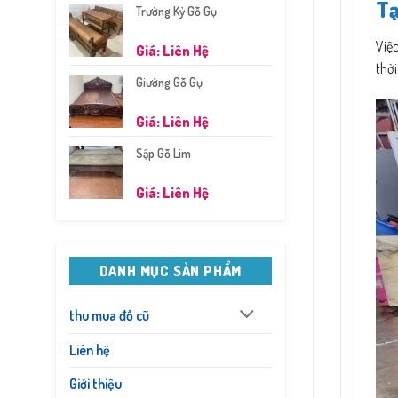
Tạ
Trường Kỷ Gỗ Gụ
Việc
Giá: Liên Hệ
thời
Giường Gỗ Gụ
Giá: Liên Hệ
Sập Gỗ Lim
Giá: Liên Hệ
DANH MỤC SẢN PHẨM
thu mua đồ cũ
Liên hệ
Giới thiệu