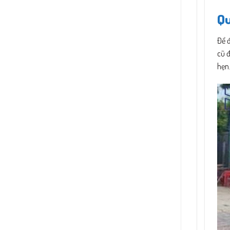
Qu
Để 
cũ đ
hẹn