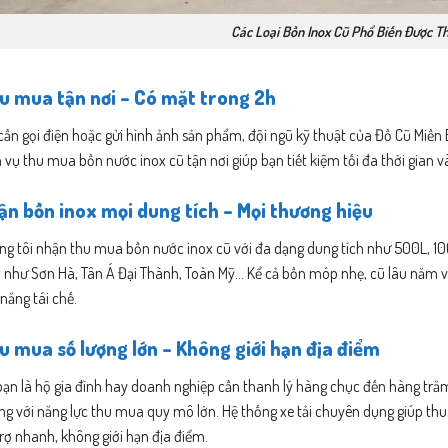
Các Loại Bồn Inox Cũ Phổ Biến Được T
u mua tận nơi – Có mặt trong 2h
cần gọi điện hoặc gửi hình ảnh sản phẩm, đội ngũ kỹ thuật của Đồ Cũ Miền 
 vụ thu mua bồn nước inox cũ tận nơi giúp bạn tiết kiệm tối đa thời gian
ận bồn inox mọi dung tích – Mọi thương hiệu
ng tôi nhận thu mua bồn nước inox cũ với đa dạng dung tích như 500L, 1
n như Sơn Hà, Tân Á Đại Thành, Toàn Mỹ… Kể cả bồn móp nhẹ, cũ lâu năm 
năng tái chế.
u mua số lượng lớn – Không giới hạn địa điểm
bạn là hộ gia đình hay doanh nghiệp cần thanh lý hàng chục đến hàng tr
ng với năng lực thu mua quy mô lớn. Hệ thống xe tải chuyên dụng giúp thu
rợ nhanh, không giới hạn địa điểm.