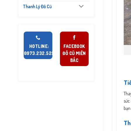
Thanh Lý Đồ Cũ
HOTLINE:
FACEBOOK
0973.232.525
ĐỒ CŨ MIỀN
BẮC
Ti
Thay
sức 
bạn
Th