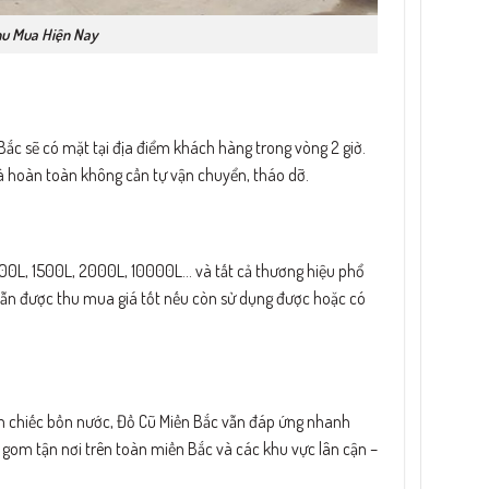
hu Mua Hiện Nay
Bắc sẽ có mặt tại địa điểm khách hàng trong vòng 2 giờ.
 và hoàn toàn không cần tự vận chuyển, tháo dỡ.
000L, 1500L, 2000L, 10000L… và tất cả thương hiệu phổ
vẫn được thu mua giá tốt nếu còn sử dụng được hoặc có
ăm chiếc bồn nước, Đồ Cũ Miền Bắc vẫn đáp ứng nhanh
 gom tận nơi trên toàn miền Bắc và các khu vực lân cận –