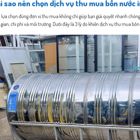
i sao nên chọn dịch vụ thu mua bồn nước 
 lựa chọn đúng đơn vị thu mua không chỉ giúp bạn giải quyết nhanh chóng 
 gian, chi phí và môi trường. Dưới đây là 3 lý do khiến dịch vụ thu mua bồ