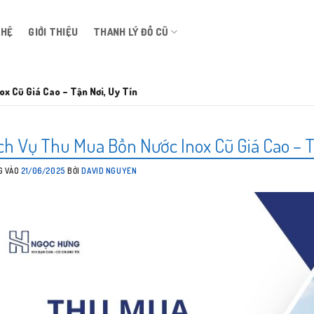
 HỆ
GIỚI THIỆU
THANH LÝ ĐỒ CŨ
ox Cũ Giá Cao – Tận Nơi, Uy Tín
ch Vụ Thu Mua Bồn Nước Inox Cũ Giá Cao – T
G VÀO
21/06/2025
BỞI
DAVID NGUYEN