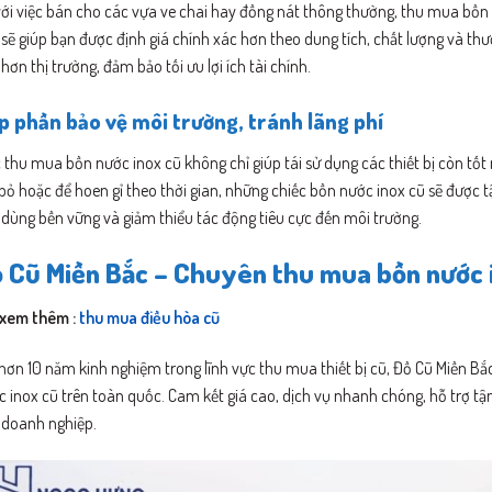
với việc bán cho các vựa ve chai hay đồng nát thông thường, thu mua bồn
sẽ giúp bạn được định giá chính xác hơn theo dung tích, chất lượng và thư
hơn thị trường, đảm bảo tối ưu lợi ích tài chính.
p phần bảo vệ môi trường, tránh lãng phí
 thu mua bồn nước inox cũ không chỉ giúp tái sử dụng các thiết bị còn tốt 
bỏ hoặc để hoen gỉ theo thời gian, những chiếc bồn nước inox cũ sẽ được t
 dùng bền vững và giảm thiểu tác động tiêu cực đến môi trường.
 Cũ Miền Bắc – Chuyên thu mua bồn nước i
 xem thêm :
thu mua điều hòa cũ
hơn 10 năm kinh nghiệm trong lĩnh vực thu mua thiết bị cũ, Đồ Cũ Miền Bắ
 inox cũ trên toàn quốc. Cam kết giá cao, dịch vụ nhanh chóng, hỗ trợ tậ
 doanh nghiệp.