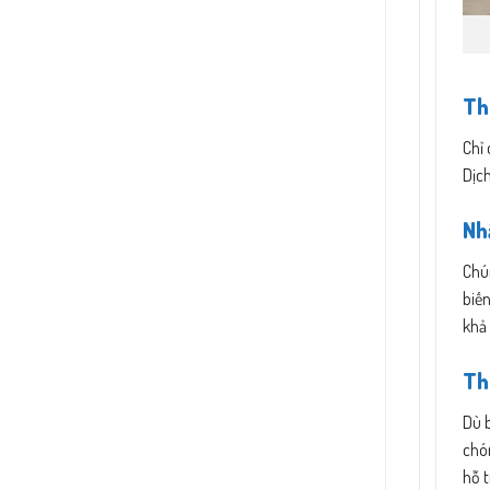
Th
Chỉ 
Dịch
Nh
Chú
biế
khả 
Th
Dù 
chó
hỗ t