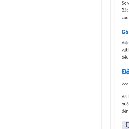
So 
Bắc 
cao 
Gó
Việc
vứt 
tiêu
Đồ
>>>
Với 
nước
đến