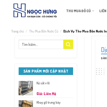
Bỏ
qua
THU MUA ĐỒ CŨ
LIÊN
nội
dung
Trang chủ
/
Thu Mua Bồn Nước Cũ
/
Dịch Vụ Thu Mua Bồn Nước In
Tìm
Dị
kiếm:
ĐĂN
SẢN PHẨM MỚI CẬP NHẬT
Kệ sắt v lỗ
Giá: Liên Hệ
Khay gỗ trưng bày