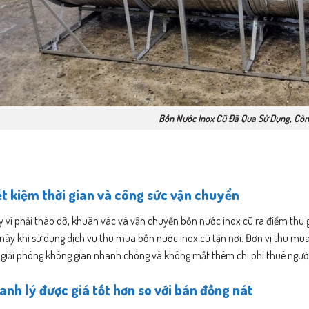
Bồn Nước Inox Cũ Đã Qua Sử Dụng, Còn 
ết kiệm thời gian và công sức vận chuyển
 vì phải tháo dỡ, khuân vác và vận chuyển bồn nước inox cũ ra điểm thu g
này khi sử dụng dịch vụ thu mua bồn nước inox cũ tận nơi. Đơn vị thu mua 
 giải phóng không gian nhanh chóng và không mất thêm chi phí thuê người
anh lý được giá tốt hơn so với bán đồng nát