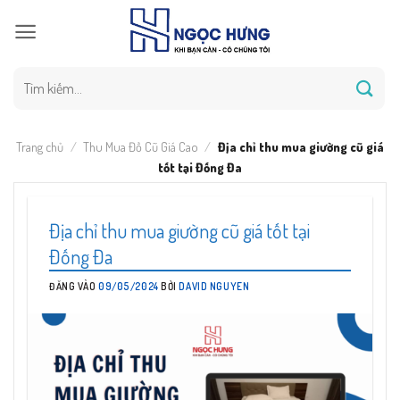
Bỏ
qua
nội
dung
Tìm
kiếm:
Trang chủ
/
Thu Mua Đồ Cũ Giá Cao
/
Địa chỉ thu mua giường cũ giá
tốt tại Đống Đa
Địa chỉ thu mua giường cũ giá tốt tại
Đống Đa
ĐĂNG VÀO
09/05/2024
BỞI
DAVID NGUYEN