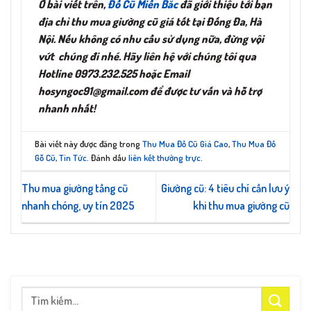
Ở bài viết trên,
Đồ Cũ Miền Bắc
đã giới thiệu tới bạn
địa chỉ thu mua giường cũ giá tốt tại Đống Đa, Hà
Nội. Nếu không có nhu cầu sử dụng nữa, đừng vội
vứt chúng đi nhé. Hãy liên hệ với chúng tôi qua
Hotline 0973.232.525 hoặc Email
hosyngoc91@gmail.com
để được tư vấn và hỗ trợ
nhanh nhất!
Bài viết này được đăng trong
Thu Mua Đồ Cũ Giá Cao
,
Thu Mua Đồ
Gỗ Cũ
,
Tin Tức
. Đánh dấu
liên kết thường trực
.
Thu mua giường tầng cũ
Giường cũ: 4 tiêu chí cần lưu ý
nhanh chóng, uy tín 2025
khi thu mua giường cũ
Tìm
kiếm: