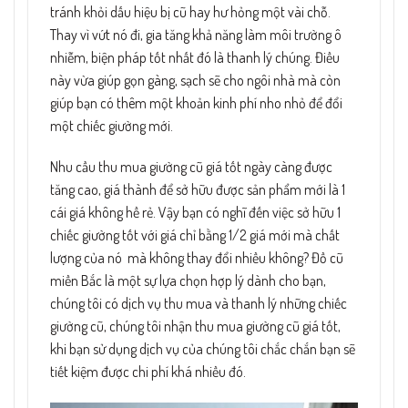
tránh khỏi dấu hiệu bị cũ hay hư hỏng một vài chỗ.
Thay vì vứt nó đi, gia tăng khả năng làm môi trường ô
nhiễm, biện pháp tốt nhất đó là thanh lý chúng. Điều
này vừa giúp gọn gàng, sạch sẽ cho ngôi nhà mà còn
giúp bạn có thêm một khoản kinh phí nho nhỏ để đổi
một chiếc giường mới.
Nhu cầu thu mua giường cũ giá tốt ngày càng được
tăng cao, giá thành để sở hữu được sản phẩm mới là 1
cái giá không hề rẻ. Vậy bạn có nghĩ đến việc sở hữu 1
chiếc giường tốt với giá chỉ bằng 1/2 giá mới mà chất
lượng của nó mà không thay đổi nhiều không? Đồ cũ
miền Bắc là một sự lựa chọn hợp lý dành cho bạn,
chúng tôi có dịch vụ thu mua và thanh lý những chiếc
giường cũ, chúng tôi nhận thu mua giường cũ giá tốt,
khi bạn sử dụng dịch vụ của chúng tôi chắc chắn bạn sẽ
tiết kiệm được chi phí khá nhiều đó.