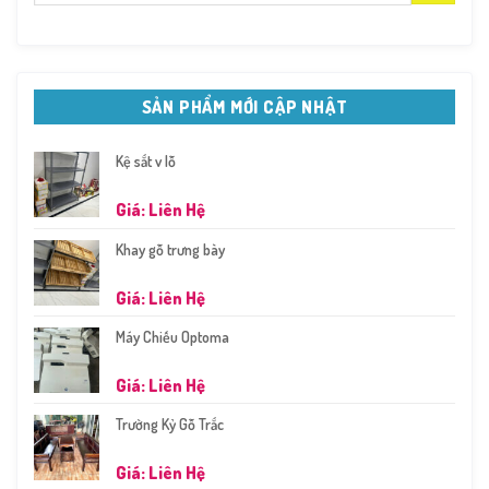
SẢN PHẨM MỚI CẬP NHẬT
Kệ sắt v lỗ
Giá: Liên Hệ
Khay gỗ trưng bày
Giá: Liên Hệ
Máy Chiếu Optoma
Giá: Liên Hệ
Trường Kỷ Gỗ Trắc
Giá: Liên Hệ