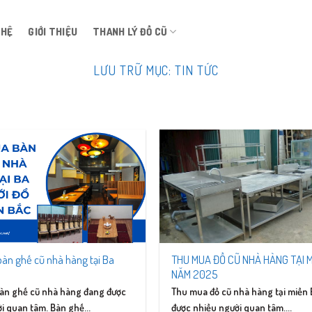
 HỆ
GIỚI THIỆU
THANH LÝ ĐỒ CŨ
LƯU TRỮ MỤC:
TIN TỨC
àn ghế cũ nhà hàng tại Ba
THU MUA ĐỒ CŨ NHÀ HÀNG TẠI 
NĂM 2025
àn ghế cũ nhà hàng đang được
Thu mua đồ cũ nhà hàng tại miền
i quan tâm. Bàn ghế...
được nhiều người quan tâm....