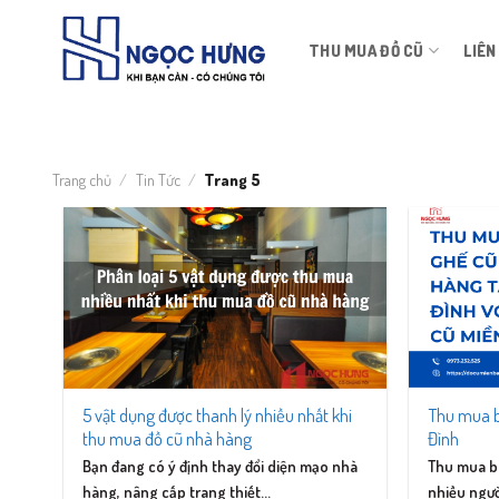
Bỏ
qua
THU MUA ĐỒ CŨ
LIÊN
nội
dung
Trang chủ
/
Tin Tức
/
Trang 5
5 vật dụng được thanh lý nhiều nhất khi
Thu mua b
thu mua đồ cũ nhà hàng
Đình
Bạn đang có ý định thay đổi diện mạo nhà
Thu mua b
hàng, nâng cấp trang thiết...
nhiều ngườ