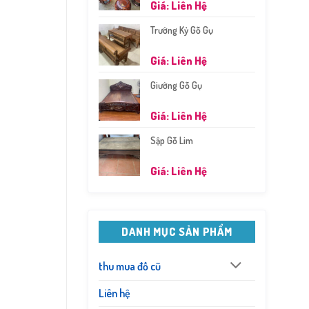
Giá: Liên Hệ
Trường Kỷ Gỗ Gụ
Giá: Liên Hệ
Giường Gỗ Gụ
Giá: Liên Hệ
Sập Gỗ Lim
Giá: Liên Hệ
DANH MỤC SẢN PHẨM
thu mua đồ cũ
Liên hệ