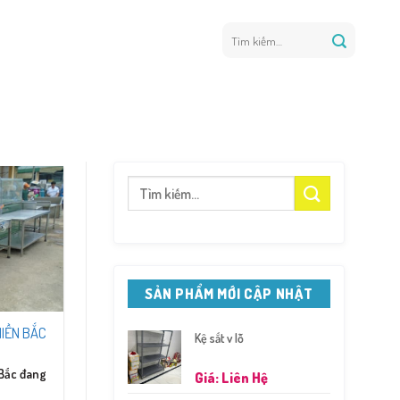
Tìm
kiếm:
Tìm
kiếm:
SẢN PHẨM MỚI CẬP NHẬT
MIỀN BẮC
Kệ sắt v lỗ
 Bắc đang
Giá: Liên Hệ