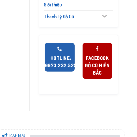
Giới thiệu
Thanh Lý Đồ Cũ
HOTLINE:
FACEBOOK
0973.232.525
ĐỒ CŨ MIỀN
BẮC
Kết Nối