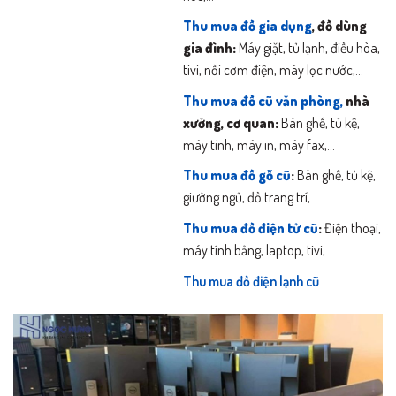
Thu mua đồ gia dụng
, đồ dùng
gia đình:
Máy giặt, tủ lạnh, điều hòa,
tivi, nồi cơm điện, máy lọc nước,…
Thu mua đồ cũ văn phòng,
nhà
xưởng, cơ quan:
Bàn ghế, tủ kệ,
máy tính, máy in, máy fax,…
Thu mua đồ gỗ cũ
:
Bàn ghế, tủ kệ,
giường ngủ, đồ trang trí,…
Thu mua đồ điện tử cũ
:
Điện thoại,
máy tính bảng, laptop, tivi,…
Thu mua đồ điện lạnh cũ