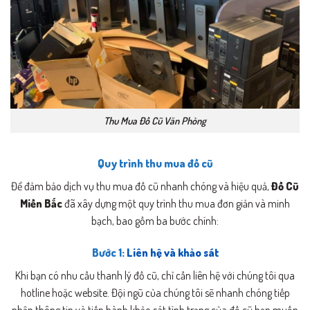
Thu Mua Đồ Cũ Văn Phòng
Quy trình thu mua đồ cũ
Để đảm bảo dịch vụ thu mua đồ cũ nhanh chóng và hiệu quả,
Đồ Cũ
Miền Bắc
đã xây dựng một quy trình thu mua đơn giản và minh
bạch, bao gồm ba bước chính:
Bước 1:
Liên hệ và khảo sát
Khi bạn có nhu cầu thanh lý đồ cũ, chỉ cần liên hệ với chúng tôi qua
hotline hoặc website. Đội ngũ của chúng tôi sẽ nhanh chóng tiếp
nhận thông tin và tiến hành khảo sát tình trạng của đồ cũ bạn muốn