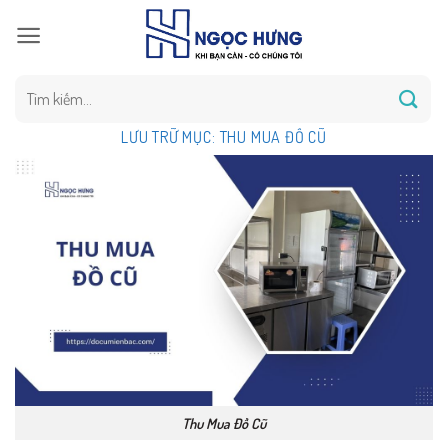
Bỏ
qua
nội
dung
Tìm
kiếm:
LƯU TRỮ MỤC:
THU MUA ĐỒ CŨ
Thu Mua Đồ Cũ