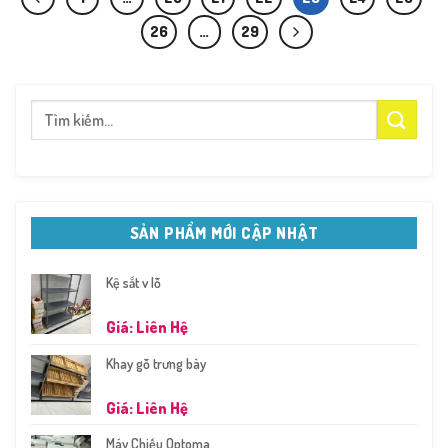
26
…
29
Tìm
kiếm:
SẢN PHẨM MỚI CẬP NHẬT
Kệ sắt v lỗ
Giá: Liên Hệ
Khay gỗ trưng bày
Giá: Liên Hệ
Máy Chiếu Optoma